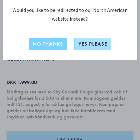
Would you like to be redirected to our North American
website instead?
KOPPEL KOLLEKTION
KOPPEL kande 1,2 L
NO THANKS
YES PLEASE
DKK 1.999,00
Modtag et sæt med to Sky Cocktail Coupe glas ved køb af
boligtilbehør for 2.500 kr eller mere. Kampagnen gælder
indtil 31. august, eller så længe lager haves. Kampagnen
gælder alt boligdesign og kan ikke kombineres med
smykker, sølvhåndværk og gavekort.
LÆG I KURV