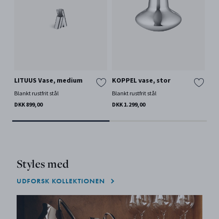
LITUUS Vase, medium
KOPPEL vase, stor
KO
Blankt rustfrit stål
Blankt rustfrit stål
Blan
DKK 899,00
DKK 1.299,00
DKK
Styles med
UDFORSK KOLLEKTIONEN