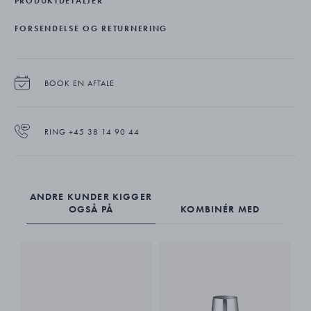
PRODUKTDETALJER
HK Kanden er udført i glaspoleret rustfrit stål.
FORSENDELSE OG RETURNERING
BOOK EN AFTALE
RING +45 38 14 90 44
ANDRE KUNDER KIGGER
OGSÅ PÅ
KOMBINÉR MED