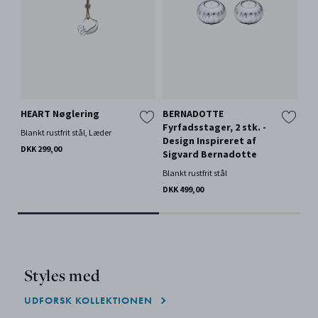
HEART Nøglering
BERNADOTTE
BE
Fyrfadsstager, 2 stk. -
– 
Blankt rustfrit stål, Læder
Design Inspireret af
Si
DKK 299,00
Sigvard Bernadotte
Gla
Blankt rustfrit stål
DKK
DKK 499,00
Styles med
UDFORSK KOLLEKTIONEN