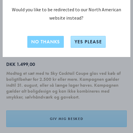
Would you like to be redirected to our North American
website instead?
COBRA KOLLEKTION
COBRA-sæt: Kande og brødkurv
NO THANKS
YES PLEASE
Udsolgt
DKK 1.499,00
Modtag et sæt med to Sky Cocktail Coupe glas ved køb af
boligtilbehør for 2.500 kr eller mere. Kampagnen gælder
indtil 31. august, eller så længe lager haves. Kampagnen
gælder alt boligdesign og kan ikke kombineres med
smykker, sølvhåndværk og gavekort.
GIV MIG BESKED