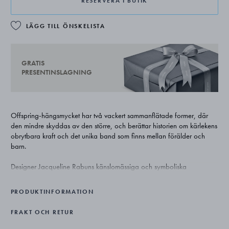
RESERVERA I BUTIK
LÄGG TILL ÖNSKELISTA
GRATIS
PRESENTINSLAGNING
Offspring-hängsmycket har två vackert sammanflätade former, där
den mindre skyddas av den större, och berättar historien om kärlekens
obrytbara kraft och det unika band som finns mellan förälder och
barn.
Designer Jacqueline Rabuns känslomässiga och symboliska
hängsmycke har en tidlös skönhet som gör det perfekt oavsett om du
är ledigt klädd eller om du går ut på kvällen.
PRODUKTINFORMATION
Offspring-hängsmycket är tillverkat i sterlingsilver och kedjans längd
FRAKT OCH RETUR
kan justeras med hjälp av öglorna.