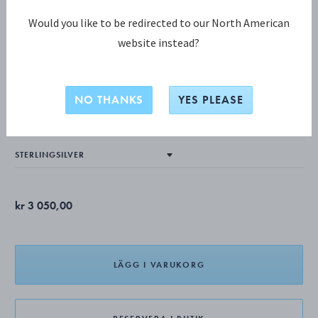
Would you like to be redirected to our North American
website instead?
OFFSPRING KOLLEKTION
OFFSPRING halsband med
NO THANKS
YES PLEASE
hängsmycke, stort
kr 3 050,00
LÄGG I VARUKORG