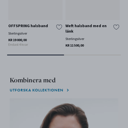
OFFSPRING halsband
Weft halsband med en
RE
länk
Sterlingsilver
Ste
Sterlingsilver
KR 19 000,00
KR 
Endast 4 kvar
End
KR 11 500,00
Kombinera med
UTFORSKA KOLLEKTIONEN