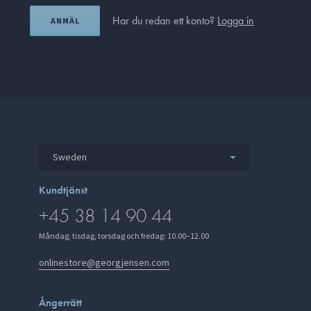
Har du redan ett konto?
Logga in
ANMÄL
Sweden
Kundtjänst
+45 38 14 90 44
Måndag, tisdag, torsdag och fredag: 10.00–12.00
onlinestore@georgjensen.com
Ångerrätt