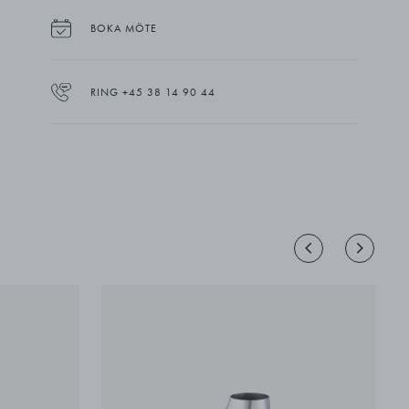
ger vinet rätt luftning så att det behåller sina
fina arom- och smaknyanser. För mer information, besök
BOKA MÖTE
www.ideas-denmark.com
RING +45 38 14 90 44