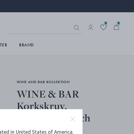
0
0
TER
BRAND
WINE AND BAR KOLLEKTION
WINE & BAR
Korkskruv,
vinstoppare och
upphällare
ated in United States of America.