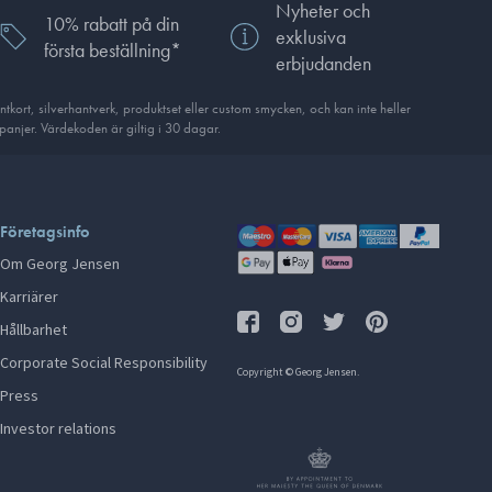
Nyheter och
10% rabatt på din
exklusiva
första beställning*
erbjudanden
ort, silverhantverk, produkt­set eller custom smycken, och kan inte heller
anjer. Värdekoden är giltig i 30 dagar.
Företagsinfo
Om Georg Jensen
Karriärer
Hållbarhet
Corporate Social Responsibility
Copyright © Georg Jensen.
Press
Investor relations