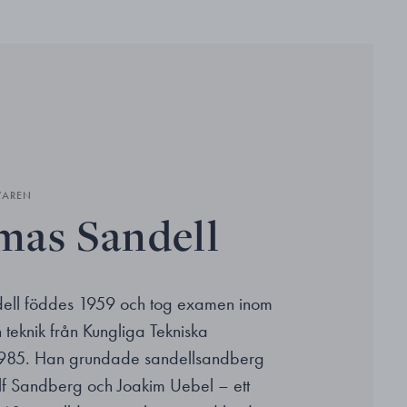
VAREN
as Sandell
ell föddes 1959 och tog examen inom
h teknik från Kungliga Tekniska
985. Han grundade sandellsandberg
f Sandberg och Joakim Uebel – ett