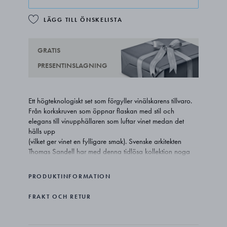
LÄGG TILL ÖNSKELISTA
GRATIS
PRESENTINSLAGNING
Ett högteknologiskt set som förgyller vinälskarens tillvaro.
Från korkskruven som öppnar flaskan med stil och
elegans till vinupphällaren som luftar vinet medan det
hälls upp
(vilket ger vinet en fylligare smak). Svenske arkitekten
Thomas Sandell har med denna tidlösa kollektion noga
följt alla aspekter inom oenologin. Skapad med samma
omtanke som connoissuren ägnar sin vinkollektion – en
PRODUKTINFORMATION
passande hyllning till vinets underbara värld.
FRAKT OCH RETUR
Upphällaren är utrustad med en OxiPour™-funktion som