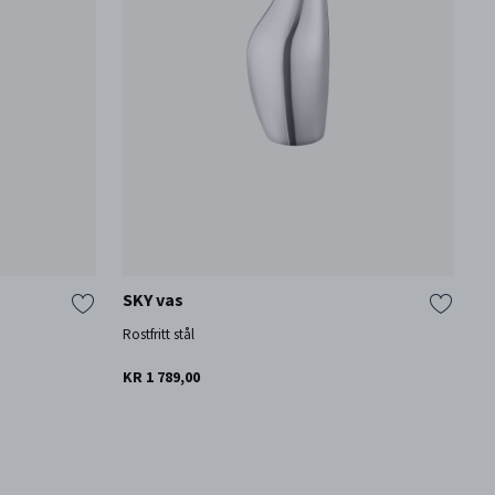
SKY vas
C
Rostfritt stål
Sv
KR 1 789,00
KR
En