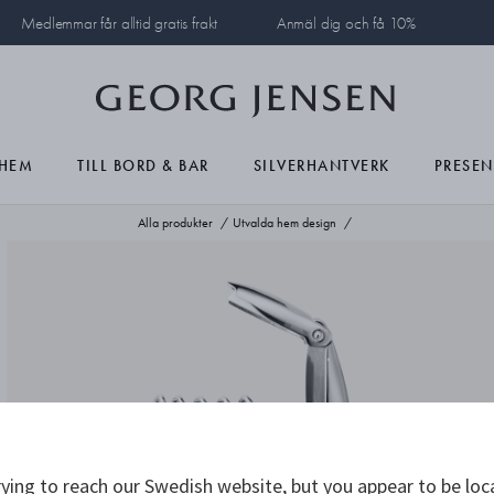
Medlemmar får alltid gratis frakt
Anmäl dig och få 10%
HEM
TILL BORD & BAR
SILVERHANTVERK
PRESEN
Alla produkter
Utvalda hem design
ying to reach our Swedish website, but you appear to be loc