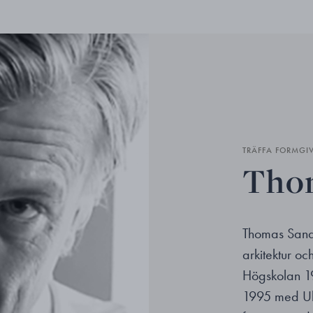
TRÄFFA FORMGI
Thom
Thomas Sand
arkitektur oc
Högskolan 1
1995 med Ul