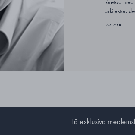
företag med
arkitektur, d
LÄS MER
Få exklusiva medlems