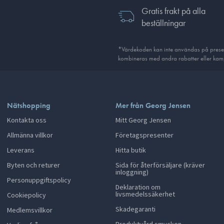
Gratis frakt på alla
beställningar
*Värdekoden kan inte användas på presentk
kombineras med andra rabatter eller kamp
Nätshopping
Mer från Georg Jensen
Kontakta oss
Mitt Georg Jensen
Allmänna villkor
Företagspresenter
Leverans
Hitta butik
Byten och returer
Sida för återförsäljare (kräver
inloggning)
Personuppgiftspolicy
Deklaration om
livsmedelssäkerhet
Cookiepolicy
Skadegaranti
Medlemsvillkor