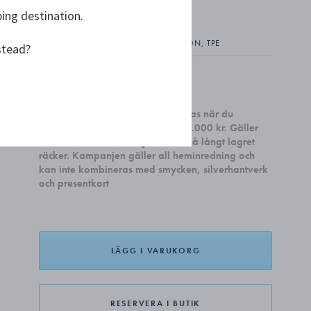
ping destination.
BLANKPOLERAT ROSTFRITT STÅL, SILIKON, TPE
stead?
kr 1 559,00
Få ett set med två Sky Cocktail glas när du
handlar heminredning för minst 4.000 kr. Gäller
till och med den 31 august, eller så långt lagret
räcker. Kampanjen gäller all heminredning och
kan inte kombineras med smycken, silverhantverk
och presentkort
LÄGG I VARUKORG
RESERVERA I BUTIK