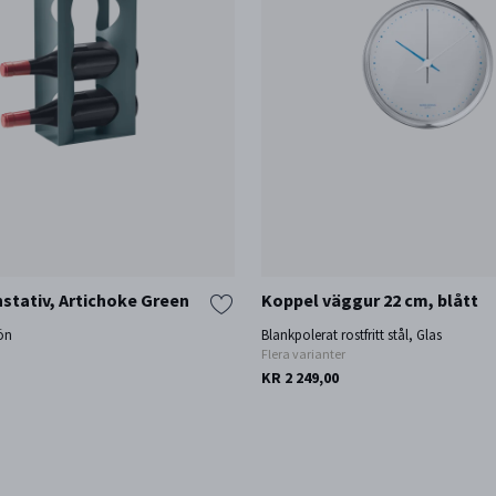
stativ, Artichoke Green
Koppel väggur 22 cm, blått
rön
Blankpolerat rostfritt stål, Glas
Flera varianter
KR 2 249,00