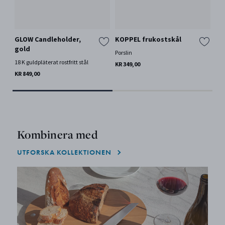
GLOW Candleholder,
KOPPEL frukostskål
KO
gold
Porslin
Por
18 K guldpläterat rostfritt stål
KR 349,00
KR 
KR 849,00
Kombinera med
UTFORSKA KOLLEKTIONEN