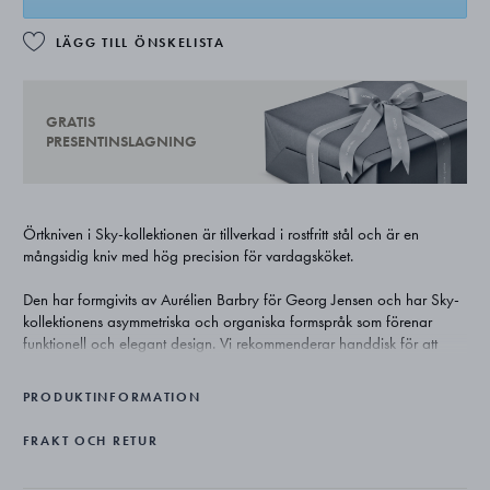
LÄGG TILL ÖNSKELISTA
GRATIS
PRESENTINSLAGNING
Örtkniven i Sky-kollektionen är tillverkad i rostfritt stål och är en
mångsidig kniv med hög precision för vardagsköket.
Den har formgivits av Aurélien Barbry för Georg Jensen och har Sky-
kollektionens asymmetriska och organiska formspråk som förenar
funktionell och elegant design. Vi rekommenderar handdisk för att
undvika att knivbladet blir slött.
PRODUKTINFORMATION
Använd Alfredo-knivhållaren för att samla dina Sky-knivar på önskad
plats i köket.
FRAKT OCH RETUR