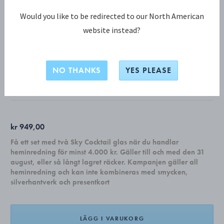
Would you like to be redirected to our North American
website instead?
SKY KOLLEKTION
SKY örtkniv
NO THANKS
YES PLEASE
ROSTFRITT STÅL
kr 949,00
Få ett set med två Sky Cocktail glas när du handlar
heminredning för minst 4.000 kr. Gäller till och med den 31
august, eller så långt lagret räcker. Kampanjen gäller all
heminredning och kan inte kombineras med smycken,
silverhantverk och presentkort
LÄGG I VARUKORG