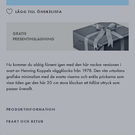
LÄGG TILL ÖNSKELISTA
GRATIS
PRESENTINSLAGNING
Nu kommer du aldrig försent igen med den här vackra versionen i
svart av Henning Koppels väggklocka från 1978. Den vita urtavlans
grafiska minimalism med de svarta visarna och enkla prickarna som
visar tiden ger den här 30 cm stora klockan ett tidlöst uttryck som
passar överallt.
Henning Koppel var Georg Jensens långtida samarbetspartner och
anses vara mästaren av skandinavisk, modernistisk design och hans
PRODUKTINFORMATION
arbeten karakteriseras av funktionalitet och skulpturala former. Hans
arbeten är lika relevanta och moderna idag som när de skapades.
FRAKT OCH RETUR
Väggklockans framsida är tillverkad av ABS-plast i vitt med svarta