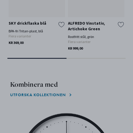
SKY drickflaska blå
ALFREDO Vinstativ,
KO
Artichoke Green
Mi
BPA-fri Tritan-plast, blå
Flera varianter
Rostfritt stål, grön
Rost
Flera varianter
Fle
KR 369,00
KR 999,00
KR 
Kombinera med
UTFORSKA KOLLEKTIONEN