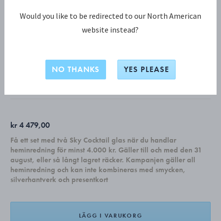
Would you like to be redirected to our North American
website instead?
KOPPEL KOLLEKTION
KOPPEL klocka, 30 cm svart
NO THANKS
YES PLEASE
PULVERLACKERAT ROSTFRITT STÅL, ABS-PLAST
kr 4 479,00
Få ett set med två Sky Cocktail glas när du handlar
heminredning för minst 4.000 kr. Gäller till och med den 31
august, eller så långt lagret räcker. Kampanjen gäller all
heminredning och kan inte kombineras med smycken,
silverhantverk och presentkort
LÄGG I VARUKORG