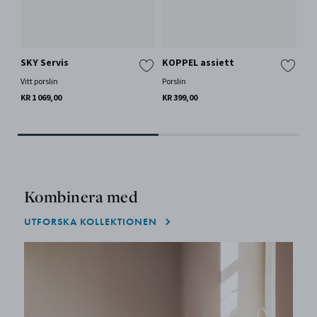
SKY Servis
KOPPEL assiett
KO
Vitt porslin
Porslin
Por
KR 1 069,00
KR 399,00
KR 
Kombinera med
UTFORSKA KOLLEKTIONEN