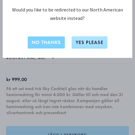
Would you like to be redirected to our North American
website instead?
ALFREDO KOLLEKTION
ALFREDO Vinstativ, Saffron Yellow
NO THANKS
YES PLEASE
kr 999,00
Få ett set med två Sky Cocktail glas när du handlar
heminredning för minst 4.000 kr. Gäller till och med den 31
august, eller så långt lagret räcker. Kampanjen gäller all
heminredning och kan inte kombineras med smycken,
silverhantverk och presentkort
LÄGG I VARUKORG