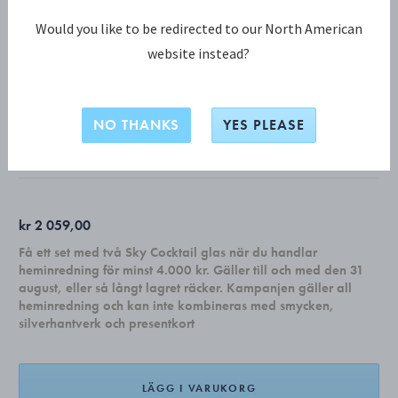
Would you like to be redirected to our North American
website instead?
ALFREDO KOLLEKTION
ALFREDO knivhållare
NO THANKS
YES PLEASE
ROSTFRITT STÅL
kr 2 059,00
Få ett set med två Sky Cocktail glas när du handlar
heminredning för minst 4.000 kr. Gäller till och med den 31
august, eller så långt lagret räcker. Kampanjen gäller all
heminredning och kan inte kombineras med smycken,
silverhantverk och presentkort
LÄGG I VARUKORG