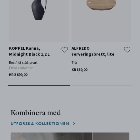
KOPPEL Kanna,
ALFREDO
SK
Midnight Black 1,2 L
serveringsbrett, lite
Rost
Rostfritt stål, svart
Trä
KR 
Flera varianter
KR 889,00
KR 2 699,00
Kombinera med
UTFORSKA KOLLEKTIONEN