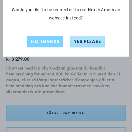
Would you like to be redirected to our North American
website instead?
COBRA KOLLEKTION
COBRA golvljusstake, medium
NO THANKS
YES PLEASE
kr 3 279,00
Få ett set med två Sky Cocktail glas när du handlar
heminredning för minst 4.000 kr. Gäller till och med den 31
august, eller så långt lagret räcker. Kampanjen gäller all
heminredning och kan inte kombineras med smycken,
silverhantverk och presentkort
LÄGG I VARUKORG