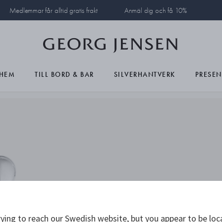
Medlemmar får alltid gratis frakt
Anmäl dig och få 10%
HEM
TILL BORD & BAR
SILVERHANTVERK
PRESEN
ying to reach our Swedish website, but you appear to be loc