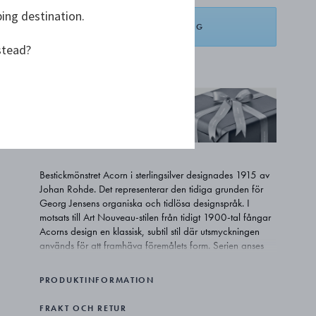
ping destination.
LÄGG I VARUKORG
stead?
LÄGG TILL ÖNSKELISTA
GRATIS
PRESENTINSLAGNING
Bestickmönstret Acorn i sterlingsilver designades 1915 av
Johan Rohde. Det representerar den tidiga grunden för
Georg Jensens organiska och tidlösa designspråk. I
motsats till Art Nouveau-stilen från tidigt 1900-tal fångar
Acorns design en klassisk, subtil stil där utsmyckningen
används för att framhäva föremålets form. Serien anses
vara både spektakulär och nobel, och tidigare bestod
Acorn av hela 220 olika delar. Dagens sortiment
PRODUKTINFORMATION
innehåller totalt cirka 75 delar och är fortfarande ett av
Georg Jensens mest exklusiva silverbestick.
FRAKT OCH RETUR