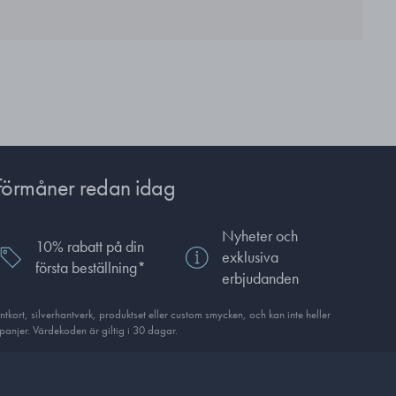
förmåner redan idag
Nyheter och
10% rabatt på din
exklusiva
första beställning*
erbjudanden
ort, silverhantverk, produkt­set eller custom smycken, och kan inte heller
anjer. Värdekoden är giltig i 30 dagar.