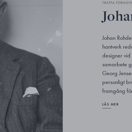
TRÄFFA FORMGI
Joha
Johan Rohde
hantverk red
designer vid 
samarbete gå
Georg Jensen 
personligt br
framgång fö
LÄS MER