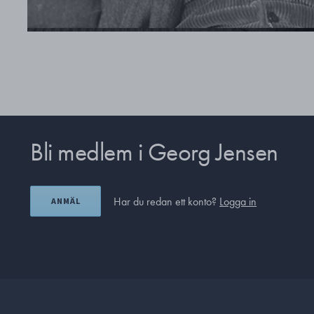
Bli medlem i Georg Jensen
Har du redan ett konto?
Logga in
ANMÄL