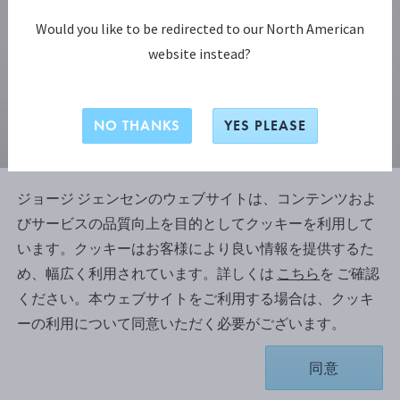
Would you like to be redirected to our North American
website instead?
NO THANKS
YES PLEASE
ジョージ ジェンセンのウェブサイトは、コンテンツおよ
ハート (Heart) キーリング
びサービスの品質向上を目的としてクッキーを利用して
います。クッキーはお客様により良い情報を提供するた
め、幅広く利用されています。詳しくは
こちら
を ご確認
ください。本ウェブサイトをご利用する場合は、クッキ
¥ 6,930
ーの利用について同意いただく必要がございます。
同意
ショッピングバッグに追加