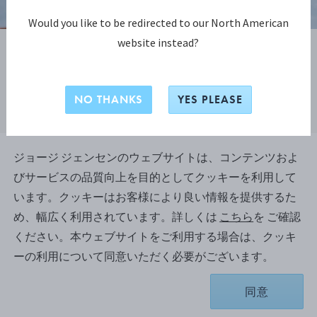
Would you like to be redirected to our North American
website instead?
ジョージ ジェンセン アット プレイ
NO THANKS
YES PLEASE
(Georg Jensen At Play)
ジョージ ジェンセンは、シルバーの使い方や知
ジョージ ジェンセンのウェブサイトは、コンテンツおよ
見の再解釈を怠らず、常に挑戦を続けながら、謙
虚な姿勢で作品作りに取り組んでいます。コペン
びサービスの品質向上を目的としてクッキーを利用して
ハーゲンで開催された 3 Days of Design では、その
います。クッキーはお客様により良い情報を提供するた
精神を汲んだアット プレイ (At Play) コレクション
め、幅広く利用されています。詳しくは
こちら
を ご確認
が発表されました。創業時からブランドを支えた
素材を、ゲームや小さな作品を通じて日常に取り
ください。本ウェブサイトをご利用する場合は、クッキ
入れた、遊び心あふれる世界が広がります。
ーの利用について同意いただく必要がございます。
同意