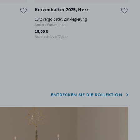
Kerzenhalter 2025, Herz
K
18Kt vergoldeter, Zinklegierung
Pa
Andere Variationen
An
19,00 €
19
Nur noch 1 verfügbar
ENTDECKEN SIE DIE KOLLEKTION