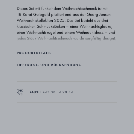
Dieses Set mit funkelndem Weihnachtsschmuck ist mit
18 Karat Gelbgold plattiert und aus der Georg Jensen
Weihnachtskollektion 2025. Das Set besteht aus drei
klassischen Schmuckstücken – einer Weihnachtsglocke,
einer Weihnachtskugel und einem Weihnachtsherz – und
jedes Stück Weihnachtsschmuck wurde sorgfältig designt,
um eine nostalgische Stimmung zu schaffen. Die
Schmuckstücke sind mit einem der traditionellen Motive
PRODUKTDETAILS
aus der diesjährigen Weihnachtskollektion graviert –
einem schönen, geflochtenen Weihnachtsherz.
LIEFERUNG UND RÜCKSENDUNG
Es werden zwei Bänder mitgeliefert: ein klassisches rotes
Band und ein Band in der Jahresfarbe unserer Kollektion
– Bordeaux.
ANRUF +45 38 14 90 44