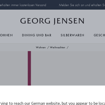
 erhalten immer kostenlosen Versand
Melden Sie sich an und erhalten S
OHNEN
DINING UND BAR
SILBERWAREN
GESC
Wohnen
Weihnachten
ying to reach our German website, but you appear to be loc