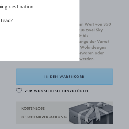
ping destination.
79,00 €
stead?
Beim Kauf von Wohnaccessoires im Wert von 350
€ oder mehr erhalten Sie ein Set aus zwei Sky
Cocktailschale. Die Kampagne gilt bis
einschließlich 31. August oder solange der Vorrat
reicht. Die Kampagne gilt für alle Wohndesigns
und kann nicht mit Schmuck, Silberwaren oder
Geschenkgutscheinen kombiniert werden.
IN DEN WARENKORB
ZUR WUNSCHLISTE HINZUFÜGEN
KOSTENLOSE
GESCHENKVERPACKUNG