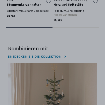
2022
Kerzenhalterset 2025,
NE
Stumpenkerzenhalter
Herz und Spitztüte
Ede
Edelstahl mit 18 Karat Goldauflage
Palladium, Zinklegierung
289
Andere Variationen
49,00 €
35,00 €
Kombinieren mit
ENTDECKEN SIE DIE KOLLEKTION