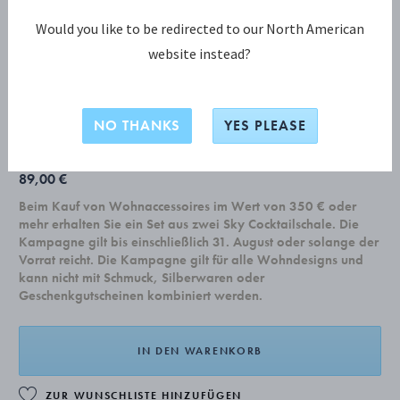
Would you like to be redirected to our North American
website instead?
CHRISTMAS COLLECTIBLES KOLLEKTION
Weihnachtsbaumstern, mittelgroß
NO THANKS
YES PLEASE
89,00 €
Beim Kauf von Wohnaccessoires im Wert von 350 € oder
mehr erhalten Sie ein Set aus zwei Sky Cocktailschale. Die
Kampagne gilt bis einschließlich 31. August oder solange der
Vorrat reicht. Die Kampagne gilt für alle Wohndesigns und
kann nicht mit Schmuck, Silberwaren oder
Geschenkgutscheinen kombiniert werden.
IN DEN WARENKORB
ZUR WUNSCHLISTE HINZUFÜGEN