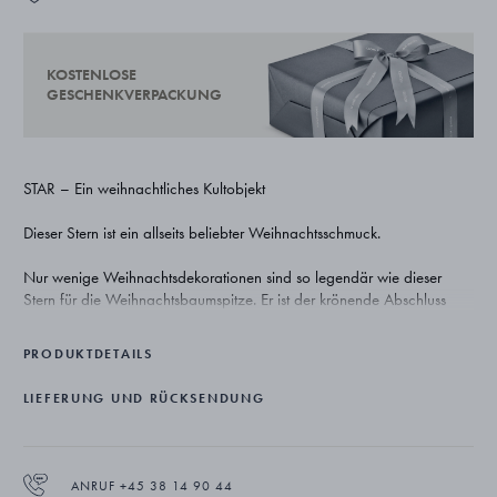
KOSTENLOSE
GESCHENKVERPACKUNG
STAR – Ein weihnachtliches Kultobjekt
Dieser Stern ist ein allseits beliebter Weihnachtsschmuck.
Nur wenige Weihnachtsdekorationen sind so legendär wie dieser
Stern für die Weihnachtsbaumspitze. Er ist der krönende Abschluss
und das Sinnbild für Familie und Gemeinsamkeit, die für das
weihnachtliche Dekorieren sehr wichtig sind.
PRODUKTDETAILS
Der Designer Flemming Eskildsen war 56 Jahre einer der besten
LIEFERUNG UND RÜCKSENDUNG
Designer bei Georg Jensen. Er begann 1952 als Lehrling im
Unternehmen und war dem klassischen skandinavischen Design ein
Leben lang verbunden.
ANRUF +45 38 14 90 44