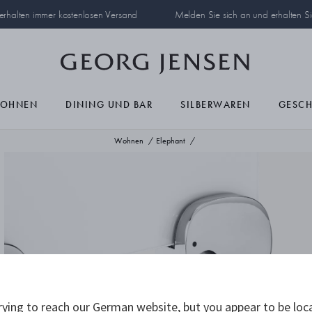
 erhalten immer kostenlosen Versand
Melden Sie sich an und erhalten S
OHNEN
DINING UND BAR
SILBERWAREN
GESC
Wohnen
Elephant
ying to reach our German website, but you appear to be loc