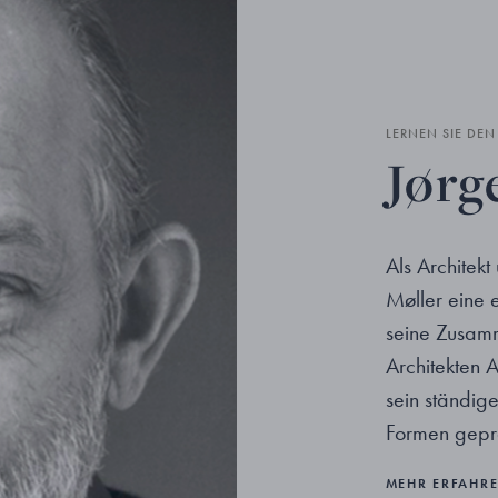
LERNEN SIE DE
Jørg
Als Architek
Møller eine 
seine Zusam
Architekten 
sein ständig
Formen gepr
MEHR ERFAHR