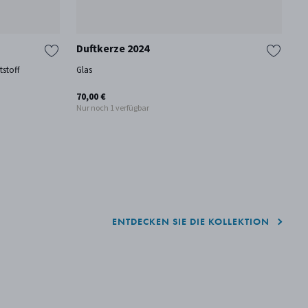
Duftkerze 2024
E
tstoff
Glas
Ed
An
70,00 €
55
Nur noch 1 verfügbar
ENTDECKEN SIE DIE KOLLEKTION