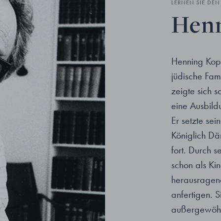
LERNEN SIE DE
Henn
Henning Kop
jüdische Fami
zeigte sich s
eine Ausbild
Er setzte se
Königlich Dä
fort. Durch s
schon als Kin
herausragend
anfertigen. S
außergewöhn