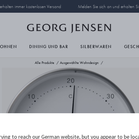
 erhalten immer kostenlosen Versand
Melden Sie sich an und erhalten S
OHNEN
DINING UND BAR
SILBERWAREN
GESC
Alle Produkte
Ausgewählte Wohndesign
ying to reach our German website, but you appear to be loc