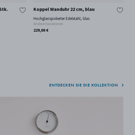
Stk.
Koppel Wanduhr 22 cm, blau
K
Hochglanzpolierter Edelstahl, Glas
Ed
Andere Variationen
An
229,00 €
22
ENTDECKEN SIE DIE KOLLEKTION