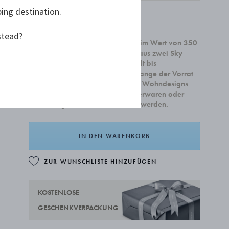
ping destination.
109,00 €
stead?
Beim Kauf von Wohnaccessoires im Wert von 350
€ oder mehr erhalten Sie ein Set aus zwei Sky
Cocktailschale. Die Kampagne gilt bis
einschließlich 31. August oder solange der Vorrat
reicht. Die Kampagne gilt für alle Wohndesigns
und kann nicht mit Schmuck, Silberwaren oder
Geschenkgutscheinen kombiniert werden.
IN DEN WARENKORB
ZUR WUNSCHLISTE HINZUFÜGEN
KOSTENLOSE
GESCHENKVERPACKUNG