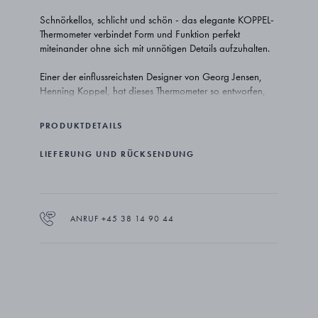
Schnörkellos, schlicht und schön - das elegante KOPPEL-
Thermometer verbindet Form und Funktion perfekt
miteinander ohne sich mit unnötigen Details aufzuhalten.
Einer der einflussreichsten Designer von Georg Jensen,
Henning Koppel, hat dieses Thermometer so entworfen,
dass es leicht lesbar, minimalistisch und sehr stilvoll ist. Das
Ergebnis ist eine Design-Ikone. Im Laufe des 20.
PRODUKTDETAILS
Jahrhunderts erlangte der Name Henning Koppel
Ansehen in der Bewegung des dänischen Modernismus.
LIEFERUNG UND RÜCKSENDUNG
Er entwarf zeitlose und zurückhaltende Designs für Georg
Jensen. Seine Silberwaren, seine Uhren, sein Besteck und
seine Vasen sehen heute genauso erfrischend modern aus
wie bei der ersten Erstellung.
ANRUF +45 38 14 90 44
Das klare, weiße Ziffernblatt des Thermometers zeigt die
Temperatur in Grad Celsius genau an, während das
minimale runde Gehäuse aus Edelstahl ist und absolut
modern wirkt.