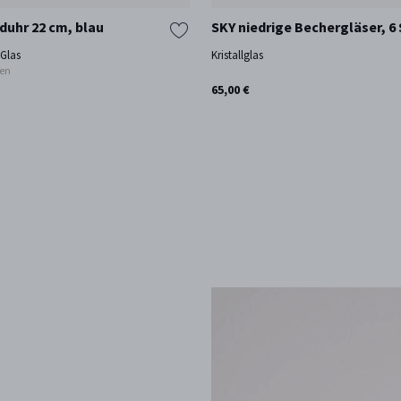
uhr 22 cm, blau
SKY niedrige Bechergläser, 6 
 Glas
Kristallglas
nen
65,00 €