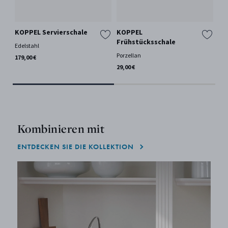
KOPPEL Servierschale
KOPPEL
SK
Frühstücksschale
Edelstahl
Ede
Porzellan
179,00 €
79,
29,00 €
Kombinieren mit
ENTDECKEN SIE DIE KOLLEKTION