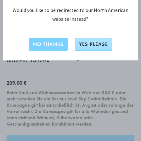
Would you like to be redirected to our North American
website instead?
KOPPEL KOLLEKTION
KOPPEL Kanne, Midnight Black 0,75L
NO THANKS
YES PLEASE
209,00 €
Beim Kauf von Wohnaccessoires im Wert von 350 € oder
mehr erhalten Sie ein Set aus zwei Sky Cocktailschale. Die
Kampagne gilt bis einschließlich 31. August oder solange der
Vorrat reicht. Die Kampagne gilt für alle Wohndesigns und
kann nicht mit Schmuck, Silberwaren oder
Geschenkgutscheinen kombiniert werden.