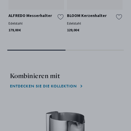
ALFREDO Messerhalter
BLOOM Kerzenhalter
AL
Edelstahl
Edelstahl
Ede
179,00 €
129,00 €
139
Kombinieren mit
ENTDECKEN SIE DIE KOLLEKTION