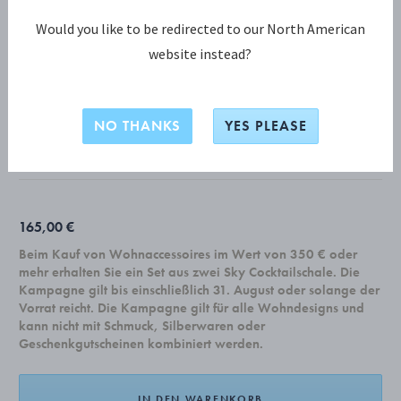
Would you like to be redirected to our North American
website instead?
KOPPEL KOLLEKTION
KOPPEL Kanne 1,5 L
NO THANKS
YES PLEASE
EDELSTAHL
165,00 €
Beim Kauf von Wohnaccessoires im Wert von 350 € oder
mehr erhalten Sie ein Set aus zwei Sky Cocktailschale. Die
Kampagne gilt bis einschließlich 31. August oder solange der
Vorrat reicht. Die Kampagne gilt für alle Wohndesigns und
kann nicht mit Schmuck, Silberwaren oder
Geschenkgutscheinen kombiniert werden.
IN DEN WARENKORB