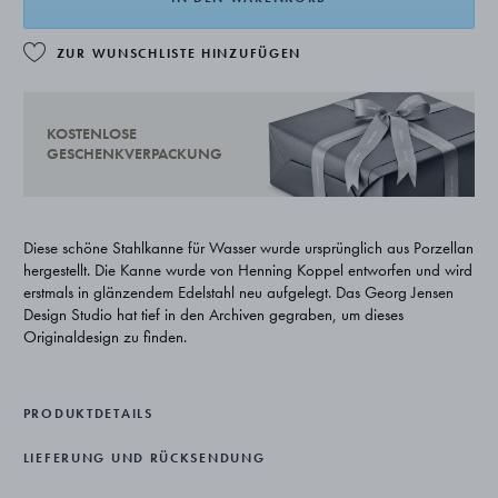
ZUR WUNSCHLISTE HINZUFÜGEN
KOSTENLOSE
GESCHENKVERPACKUNG
Diese schöne Stahlkanne für Wasser wurde ursprünglich aus Porzellan
hergestellt. Die Kanne wurde von Henning Koppel entworfen und wird
erstmals in glänzendem Edelstahl neu aufgelegt. Das Georg Jensen
Design Studio hat tief in den Archiven gegraben, um dieses
Originaldesign zu finden.
Die Kanne hat ein außergewöhnliches und besonderes Aussehen und
spiegelt die Liebe zu den weichen, organischen Formen wider, die
PRODUKTDETAILS
Henning Koppel im Laufe der Jahre in seinem Silberdesign für Georg
Jensen zum Ausdruck brachte.
LIEFERUNG UND RÜCKSENDUNG
Die Stahlkanne mit ihrem schlichten und funktionalen Design hat einen