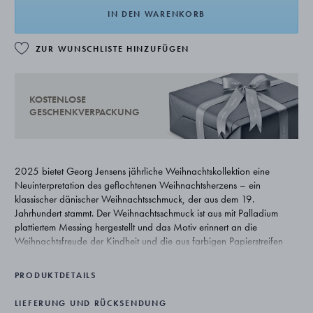
IN DEN WARENKORB
ZUR WUNSCHLISTE HINZUFÜGEN
KOSTENLOSE
GESCHENKVERPACKUNG
2025 bietet Georg Jensens jährliche Weihnachtskollektion eine
Neuinterpretation des geflochtenen Weihnachtsherzens – ein
klassischer dänischer Weihnachtsschmuck, der aus dem 19.
Jahrhundert stammt. Der Weihnachtsschmuck ist aus mit Palladium
plattiertem Messing hergestellt und das Motiv erinnert an die
Weihnachtsfreude der Kindheit und die aus farbigen Papierstreifen
geflochtenen traditionellen dänischen Weihnachtsherzen.
PRODUKTDETAILS
Es werden zwei Bänder mitgeliefert: ein klassisches rotes Band und ein
Band in der Jahresfarbe unserer Kollektion – Bordeaux.
LIEFERUNG UND RÜCKSENDUNG