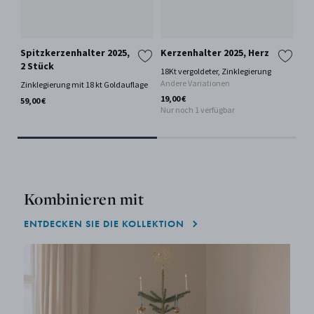
Spitzkerzenhalter 2025,
Kerzenhalter 2025, Herz
Ly
2 Stück
We
18Kt vergoldeter, Zinklegierung
202
Andere Variationen
Zinklegierung mit 18 kt Goldauflage
18K
19,00 €
59,00 €
Nur noch 1 verfügbar
59,
Kombinieren mit
ENTDECKEN SIE DIE KOLLEKTION