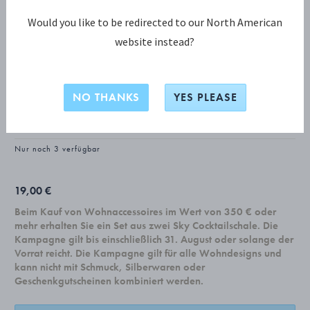
Would you like to be redirected to our North American
website instead?
CHRISTMAS COLLECTIBLES KOLLEKTION
Weihnachtsschmuck 2025, Herz
NO THANKS
YES PLEASE
PALLADIUM, MESSING
Nur noch 3 verfügbar
19,00 €
Beim Kauf von Wohnaccessoires im Wert von 350 € oder
mehr erhalten Sie ein Set aus zwei Sky Cocktailschale. Die
Kampagne gilt bis einschließlich 31. August oder solange der
Vorrat reicht. Die Kampagne gilt für alle Wohndesigns und
kann nicht mit Schmuck, Silberwaren oder
Geschenkgutscheinen kombiniert werden.