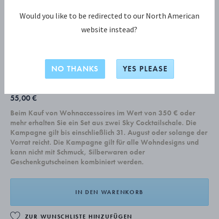
Would you like to be redirected to our North American
website instead?
CHROME CONTOURS KOLLEKTION
CHROME CONTOURS, Teelichthalter
NO THANKS
YES PLEASE
55,00 €
Beim Kauf von Wohnaccessoires im Wert von 350 € oder
mehr erhalten Sie ein Set aus zwei Sky Cocktailschale. Die
Kampagne gilt bis einschließlich 31. August oder solange der
Vorrat reicht. Die Kampagne gilt für alle Wohndesigns und
kann nicht mit Schmuck, Silberwaren oder
Geschenkgutscheinen kombiniert werden.
IN DEN WARENKORB
ZUR WUNSCHLISTE HINZUFÜGEN