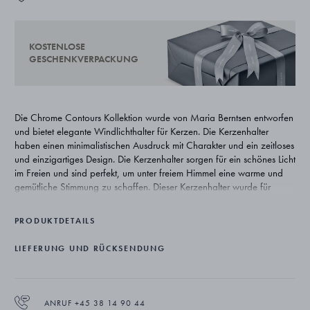
KOSTENLOSE
GESCHENKVERPACKUNG
Die Chrome Contours Kollektion wurde von Maria Berntsen entworfen
und bietet elegante Windlichthalter für Kerzen. Die Kerzenhalter
haben einen minimalistischen Ausdruck mit Charakter und ein zeitloses
und einzigartiges Design. Die Kerzenhalter sorgen für ein schönes Licht
im Freien und sind perfekt, um unter freiem Himmel eine warme und
gemütliche Stimmung zu schaffen. Dieser Kerzenhalter wurde für
Teelichte entwickelt und hat einen praktischen Boden, der zur
einfachen Reinigung abgenommen werden kann.
PRODUKTDETAILS
LIEFERUNG UND RÜCKSENDUNG
ANRUF +45 38 14 90 44