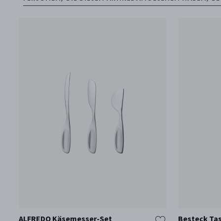
ALFREDO Käsemesser-Set
Besteck Ta