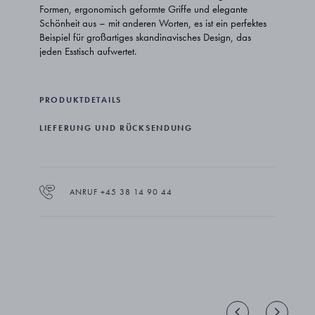
Formen, ergonomisch geformte Griffe und elegante
Schönheit aus – mit anderen Worten, es ist ein perfektes
Beispiel für großartiges skandinavisches Design, das
jeden Esstisch aufwertet.
Die langjährige Design-Partnerin von Georg Jensen,
Vivianna Torun Bülow-Hübe, ist sowohl für ihren
PRODUKTDETAILS
kompromisslosen Lebensstil als auch für ihre schöne, aber
funktionale Designarbeit bekannt. Das Besteck spiegelt
LIEFERUNG UND RÜCKSENDUNG
ihre Ästhetik und ihre Liebe zu sinnlichen Formen und
klarer Schlichtheit perfekt wider.
Die Vivianna Vorspeisen besteck set sind wunderschön
aus Edelstahl gefertigt und haben ein mattes Finish, das
ANRUF +45 38 14 90 44
sich angenehm in der Hand anfühlt. Sie sind
spülmaschinengeeignet und das Set besteht aus 4
Messern und 4 Gabeln