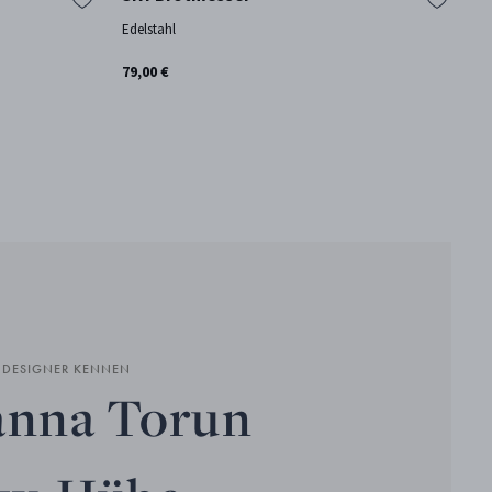
Edelstahl
Ed
79,00 €
79
N DESIGNER KENNEN
anna Torun