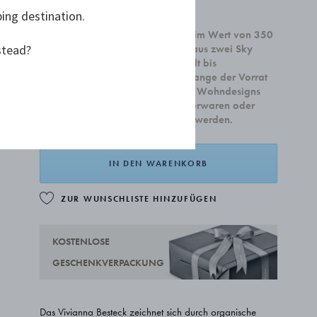
135,00 €
ping destination.
Beim Kauf von Wohnaccessoires im Wert von 350
stead?
€ oder mehr erhalten Sie ein Set aus zwei Sky
Cocktailschale. Die Kampagne gilt bis
einschließlich 31. August oder solange der Vorrat
reicht. Die Kampagne gilt für alle Wohndesigns
und kann nicht mit Schmuck, Silberwaren oder
Geschenkgutscheinen kombiniert werden.
IN DEN WARENKORB
ZUR WUNSCHLISTE HINZUFÜGEN
KOSTENLOSE
GESCHENKVERPACKUNG
Das Vivianna Besteck zeichnet sich durch organische