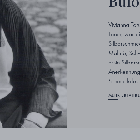
Bül
Vivianna Tor
Torun, war 
Silberschmie
Malmö, Schwe
erste Silbers
Anerkennung 
Schmuckdesi
MEHR ERFAHR