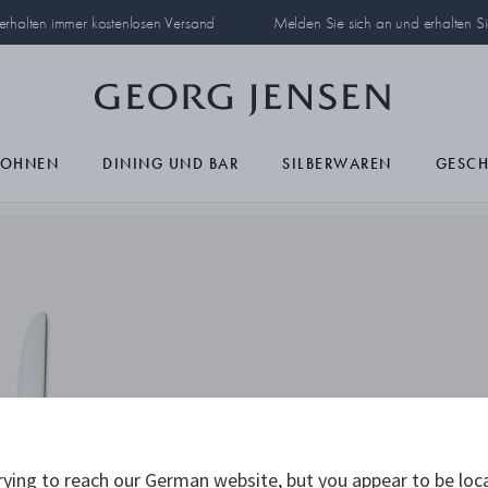
 erhalten immer kostenlosen Versand
Melden Sie sich an und erhalten S
OHNEN
DINING UND BAR
SILBERWAREN
GESC
ying to reach our German website, but you appear to be loc