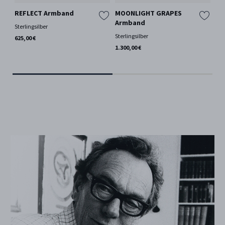
REFLECT Armband
MOONLIGHT GRAPES
GE
Armband
SI
Sterlingsilber
Ri
Sterlingsilber
625,00 €
18 
1.300,00 €
AB 