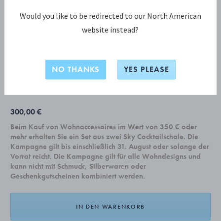
Would you like to be redirected to our North American
website instead?
NEW YORK KOLLEKTION
NEW YORK 24teiliges Set (6x 011, 012,
017, 033)
NO THANKS
YES PLEASE
300,00 €
Beim Kauf von Wohnaccessoires im Wert von 350 € oder
mehr erhalten Sie ein Set aus zwei Sky Cocktailschale. Die
Kampagne gilt bis einschließlich 31. August oder solange der
Vorrat reicht. Die Kampagne gilt für alle Wohndesigns und
kann nicht mit Schmuck, Silberwaren oder
Geschenkgutscheinen kombiniert werden.
IN DEN WARENKORB