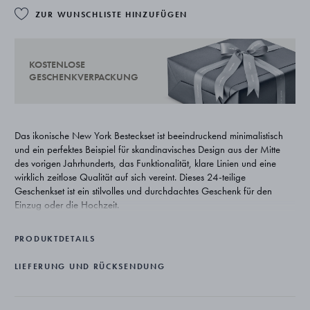
ZUR WUNSCHLISTE HINZUFÜGEN
KOSTENLOSE
GESCHENKVERPACKUNG
Das ikonische New York Besteckset ist beeindruckend minimalistisch
und ein perfektes Beispiel für skandinavisches Design aus der Mitte
des vorigen Jahrhunderts, das Funktionalität, klare Linien und eine
wirklich zeitlose Qualität auf sich vereint. Dieses 24-teilige
Geschenkset ist ein stilvolles und durchdachtes Geschenk für den
Einzug oder die Hochzeit.
Der dänische Designer Henning Koppel glaubte daran, dass Form
PRODUKTDETAILS
und Funktion immer zusammen im selben Produkt existieren sollten.
Sein 1963 designtes New York Besteck mit einer reduzierten Optik,
LIEFERUNG UND RÜCKSENDUNG
die bis heute noch modern aussieht, ist ein gutes Beispiel für dieses
Gleichgewicht zwischen Zweckmäßigkeit und Schönheit.