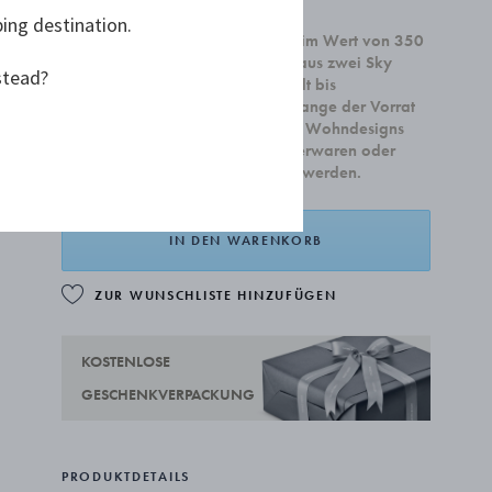
25,00 €
ping destination.
Beim Kauf von Wohnaccessoires im Wert von 350
€ oder mehr erhalten Sie ein Set aus zwei Sky
stead?
Cocktailschale. Die Kampagne gilt bis
einschließlich 31. August oder solange der Vorrat
reicht. Die Kampagne gilt für alle Wohndesigns
und kann nicht mit Schmuck, Silberwaren oder
Geschenkgutscheinen kombiniert werden.
IN DEN WARENKORB
ZUR WUNSCHLISTE HINZUFÜGEN
KOSTENLOSE
GESCHENKVERPACKUNG
PRODUKTDETAILS