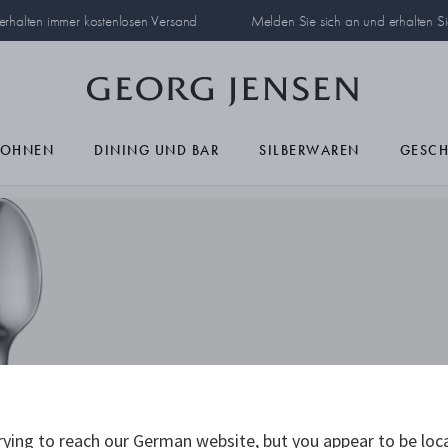
 erhalten immer kostenlosen Versand
Melden Sie sich an und erhalten S
OHNEN
DINING UND BAR
SILBERWAREN
GESC
ying to reach our German website, but you appear to be loc