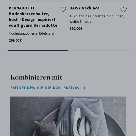
BERNADOTTE
DAISY Necklace
We
Bodenkerzenhalter,
20
18 kt Sterlingsilber mit Goldauflage,
hoch - Design Inspiriert
Weiße Emaille
Mes
von Sigvard Bernadotte
320,00 €
25,
Hochglanzpolierter Edelstahl
269,00 €
Kombinieren mit
ENTDECKEN SIE DIE KOLLEKTION