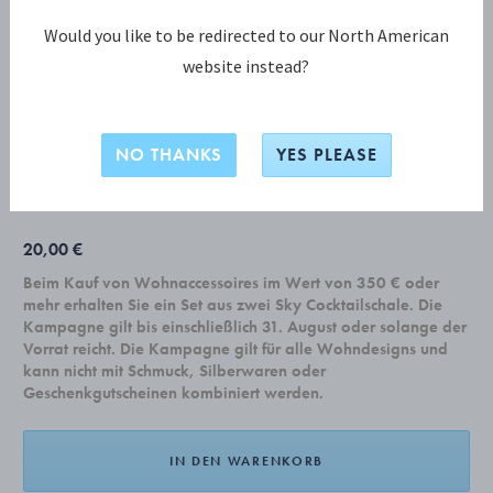
Would you like to be redirected to our North American
website instead?
BERNADOTTE KOLLEKTION
BERNADOTTE Teelöffel -
Originaldesign von Sigvard Bernadotte
NO THANKS
YES PLEASE
20,00 €
Beim Kauf von Wohnaccessoires im Wert von 350 € oder
mehr erhalten Sie ein Set aus zwei Sky Cocktailschale. Die
Kampagne gilt bis einschließlich 31. August oder solange der
Vorrat reicht. Die Kampagne gilt für alle Wohndesigns und
kann nicht mit Schmuck, Silberwaren oder
Geschenkgutscheinen kombiniert werden.
IN DEN WARENKORB