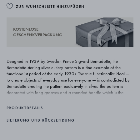
ZUR WUNSCHLISTE HINZUFÜGEN
KOSTENLOSE
GESCHENKVERPACKUNG
Designed in 1939 by Swedish Prince Sigvard Bernadotte, the
Bernadotte sterling silver cutlery pattern is a fine example of the
functionalist period of the early 1930s. The true functionalist ideal —
to create objects of everyday use for everyone — is contradicted by
Bernadotte creating the pattern exclusively in silver. The pattern is
decorated with long grooves and a rounded handle which is the
signature style of the creator.
PRODUKTDETAILS
LIEFERUNG UND RÜCKSENDUNG