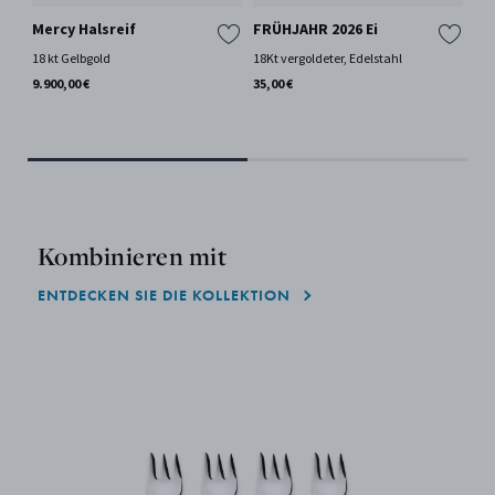
Mercy Halsreif
FRÜHJAHR 2026 Ei
To
An
18 kt Gelbgold
18Kt vergoldeter, Edelstahl
Ste
9.900,00 €
35,00 €
575
Nur
Kombinieren mit
ENTDECKEN SIE DIE KOLLEKTION