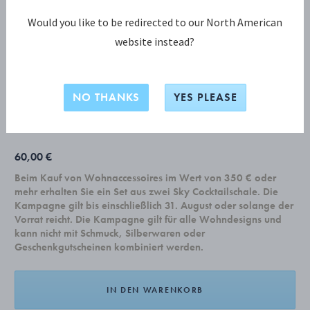
Would you like to be redirected to our North American
website instead?
BERNADOTTE KOLLEKTION
BERNADOTTE Kuchengabel, 4 stck. -
Originaldesign von Sigvard Bernadotte
NO THANKS
YES PLEASE
60,00 €
Beim Kauf von Wohnaccessoires im Wert von 350 € oder
mehr erhalten Sie ein Set aus zwei Sky Cocktailschale. Die
Kampagne gilt bis einschließlich 31. August oder solange der
Vorrat reicht. Die Kampagne gilt für alle Wohndesigns und
kann nicht mit Schmuck, Silberwaren oder
Geschenkgutscheinen kombiniert werden.
IN DEN WARENKORB