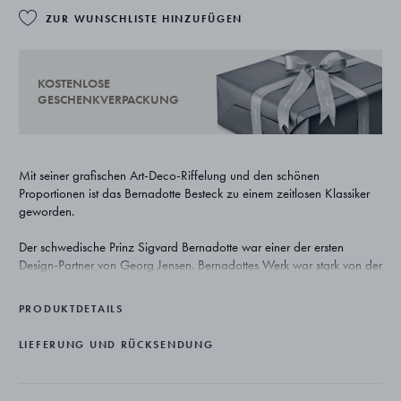
ZUR WUNSCHLISTE HINZUFÜGEN
KOSTENLOSE
GESCHENKVERPACKUNG
Mit seiner grafischen Art-Deco-Riffelung und den schönen
Proportionen ist das Bernadotte Besteck zu einem zeitlosen Klassiker
geworden.
Der schwedische Prinz Sigvard Bernadotte war einer der ersten
Design-Partner von Georg Jensen. Bernadottes Werk war stark von der
vorherrschenden funktionalistischen Bewegung seiner Zeit beeinflusst
und zeichnet sich durch ein klassisches und elegantes Design aus, das
PRODUKTDETAILS
nie die Funktionalität außer Acht lässt. Seine Stücke für Georg Jensen
sind wahrhaft zeitlos geworden.
LIEFERUNG UND RÜCKSENDUNG
Die Bernadotte Kuchengabeln aus hochglanzpoliertem Edelstahl
runden jede Tischdekoration perfekt ab. Sie sind spülmaschinenfest.