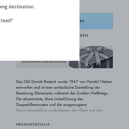
270,00 €
ping destination.
stead?
IN DEN WARENKORB
ZUR WUNSCHLISTE HINZUFÜGEN
KOSTENLOSE
GESCHENKVERPACKUNG
Das Old Danish Besteck wurde 1947 von Harald Nielsen
entworfen und ist eine symbolische Darstellung der
Besetzung Dänemarks während des Zweiten Weltkriegs.
Die akzentuierte, klare Linienführung des
Doppelrillenmusters und die ausgewogene
Gewichtsverteilung symbolisieren den Geist und den
stolzen Widerstand der dänischen Nation. Das Old
Danish Besteck stellt auch eine Verbindung zum
PRODUKTDETAILS
dänischen Königshaus her: König Christian X., der