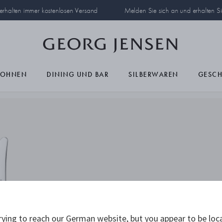
 erhalten immer kostenlosen Versand
Melden Sie sich an und erhalten S
OHNEN
DINING UND BAR
SILBERWAREN
GESC
ying to reach our German website, but you appear to be loc