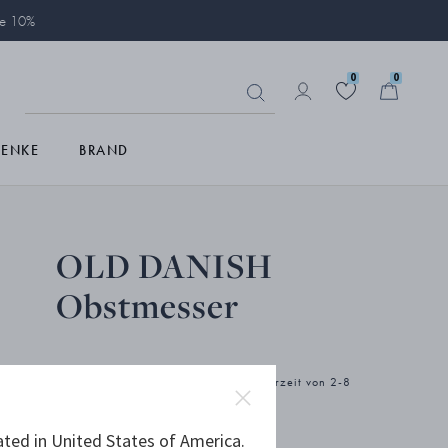
ie 10%
0
0
HENKE
BRAND
OLD DANISH
Obstmesser
Das Produkt hat eine verlängerte Lieferzeit von 2-8
Wochen.
ated in United States of America.