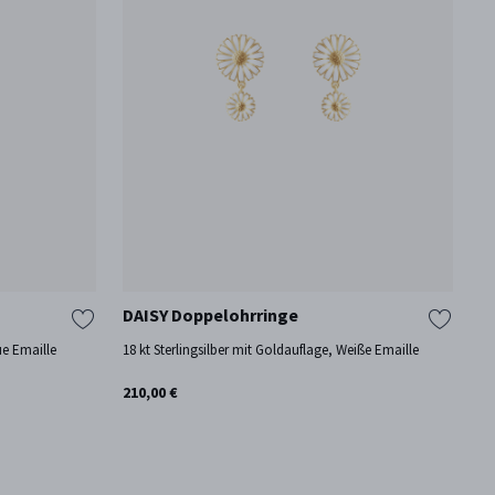
DAISY Doppelohrringe
D
ue Emaille
18 kt Sterlingsilber mit Goldauflage, Weiße Emaille
18
210,00 €
17