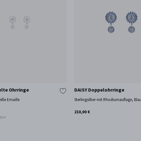
lte Ohrringe
DAISY Doppelohrringe
Weiße Emaille
Sterlingsilber mit Rhodiumauflage, Bla
210,00 €
gbar