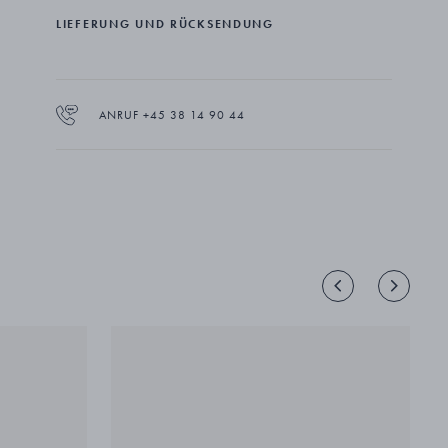
während der Besatzungszeit nie aus dem Land floh,
LIEFERUNG UND RÜCKSENDUNG
benutzte das Besteck bei Staatsbanketts. Im Jahr 2004
wurde es dem dänischen Kronprinzenpaar als
Hochzeitsgeschenk überreicht.
ANRUF +45 38 14 90 44