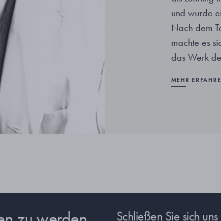
und wurde ei
Nach dem To
machte es si
das Werk des
MEHR ERFAHR
sen zu werden
Schließen Sie sich un