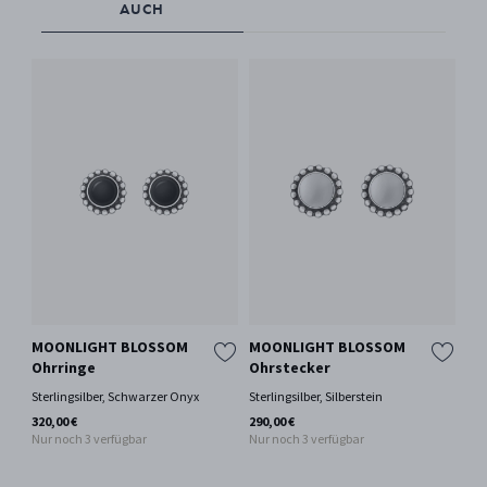
AUCH
MOONLIGHT BLOSSOM
MOONLIGHT BLOSSOM
MO
Ohrringe
Ohrstecker
Oh
Sterlingsilber, Schwarzer Onyx
Sterlingsilber, Silberstein
Ste
320,00 €
290,00 €
390
Nur noch 3 verfügbar
Nur noch 3 verfügbar
Nur