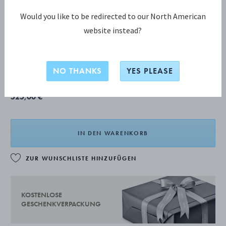
Would you like to be redirected to our North American
website instead?
CONTINENTAL Kuchenmesser
Das Produkt hat eine verlängerte Lieferzeit von 2-8 Wochen.
NO THANKS
YES PLEASE
525,00 €
IN DEN WARENKORB
ZUR WUNSCHLISTE HINZUFÜGEN
KOSTENLOSE
GESCHENKVERPACKUNG