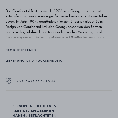
Das Continental Besteck wurde 1906 von Georg Jensen selbst
entworfen und war die erste große Besteckserie der erst zwei Jahre
zuvor, im Jahr 1904, gegründeten jungen Silberschmiede. Beim
Design von Continental ließ sich Georg Jensen von den Formen
traditioneller, jahrhundertealter skandinavischer Werkzeuge und
Geräte inspirieren. Die leicht gehämmerte Oberfläche betont das
Design und verleiht ihm Tiefe und eine einzigartige, für Silber typische
Schönheit.
PRODUKTDETAILS
LIEFERUNG UND RÜCKSENDUNG
ANRUF +45 38 14 90 44
PERSONEN, DIE DIESEN
ARTIKEL ANGESEHEN
HABEN, BETRACHTETEN