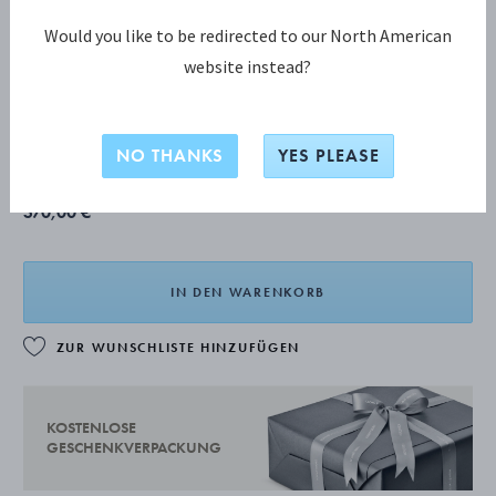
Would you like to be redirected to our North American
website instead?
BEADED Buttermesser
Das Produkt hat eine verlängerte Lieferzeit von 2-8 Wochen.
NO THANKS
YES PLEASE
370,00 €
IN DEN WARENKORB
ZUR WUNSCHLISTE HINZUFÜGEN
KOSTENLOSE
GESCHENKVERPACKUNG