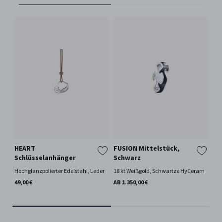
HEART
FUSION Mittelstück,
FU
Schlüsselanhänger
Schwarz
18 
Hochglanzpolierter Edelstahl, Leder
18 kt Weißgold, Schwartze HyCeram
AB 
49,00 €
AB 1.350,00 €