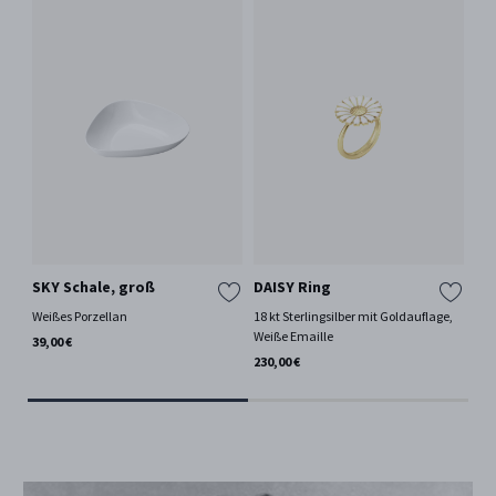
SKY Schale, groß
DAISY Ring
MA
Weißes Porzellan
18 kt Sterlingsilber mit Goldauflage,
Pla
And
Weiße Emaille
39,00 €
2.8
230,00 €