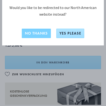
Would you like to be redirected to our North American
website instead?
GRAPE silber box, Klein
Das Produkt hat eine verlängerte Lieferzeit von 2-3 Wochen.
NO THANKS
YES PLEASE
1.275,00 €
IN DEN WARENKORB
ZUR WUNSCHLISTE HINZUFÜGEN
KOSTENLOSE
GESCHENKVERPACKUNG