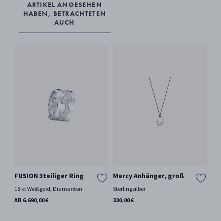
ARTIKEL ANGESEHEN
Feuchtigkeit aus der Karaffe zu entfernen, über Nacht einen langen
HABEN, BETRACHTETEN
Streifen Küchenpapier hineingeben.
AUCH
FUSION 3teiliger Ring
Mercy Anhänger, groß
FU
Sc
18 kt Weißgold, Diamanten
Sterlingsilber
18 
AB 6.690,00 €
330,00 €
AB 