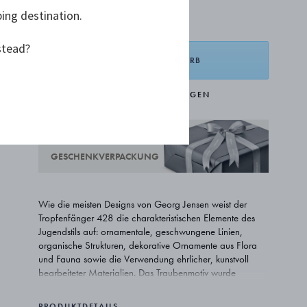
ping destination.
875,00 €
stead?
IN DEN WARENKORB
ZUR WUNSCHLISTE HINZUFÜGEN
KOSTENLOSE
GESCHENKVERPACKUNG
Wie die meisten Designs von Georg Jensen weist der
Tropfenfänger 428 die charakteristischen Elemente des
Jugendstils auf: ornamentale, geschwungene Linien,
organische Strukturen, dekorative Ornamente aus Flora
und Fauna sowie die Verwendung ehrlicher, kunstvoll
bearbeiteter Materialien. Das Traubenmotiv wurde
erstmals 1918 auf den Grape Schalen angewendet.
PRODUKTDETAILS