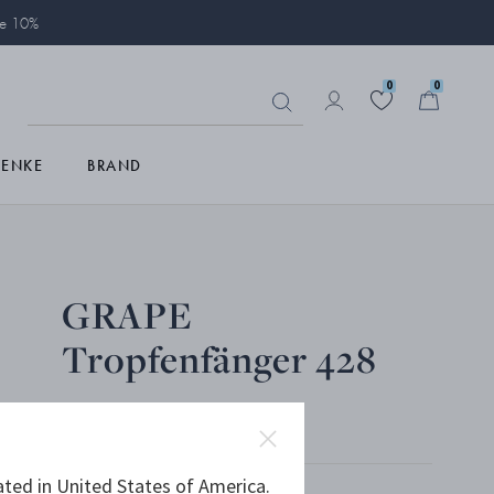
ie 10%
0
0
HENKE
BRAND
GRAPE
Tropfenfänger 428
STERLINGSILBER, FILZ
ated in United States of America.