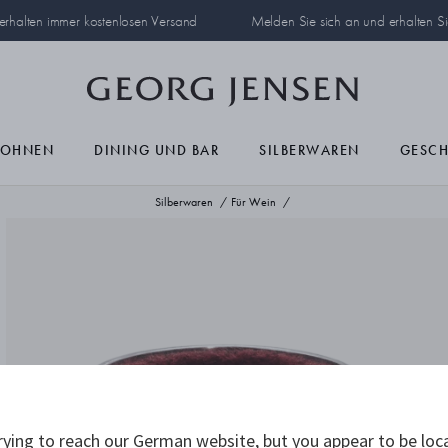
 erhalten immer kostenlosen Versand
Melden Sie sich an und erhalten S
OHNEN
DINING UND BAR
SILBERWAREN
GESC
Silberwaren
Für Wein
ying to reach our German website, but you appear to be loc