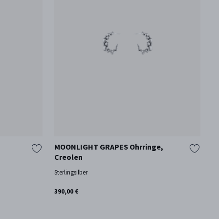
MOONLIGHT GRAPES Ohrringe,
G
Creolen
D
Sterlingsilber
18
An
390,00 €
13