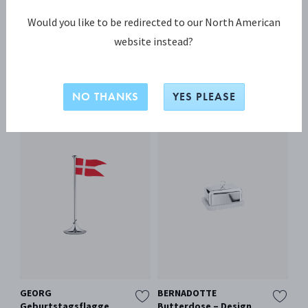
Zurück zur Startseite.
Would you like to be redirected to our North American
website instead?
BELIEBTE PRODUKTE
NO THANKS
YES PLEASE
GEORG
BERNADOTTE
AL
Geburtstagsflagge
Butterdose – Design
Kü