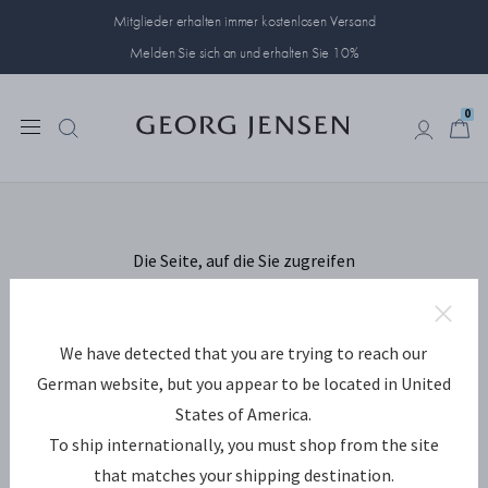
Mitglieder erhalten immer kostenlosen Versand
Melden Sie sich an und erhalten Sie 10%
0
Irgendetwas ist
0
schiefgelaufen...
Die Seite, auf die Sie zugreifen
wollten, wurde nicht gefunden. Wir
entschuldigen uns für diese
Unannehmlichkeit.
We have detected that you are trying to reach our
German website, but you appear to be located in United
Was tun?
States of America.
To ship internationally, you must shop from the site
Zurück zu der Seite, von der Sie
that matches your shipping destination.
gekommen sind.