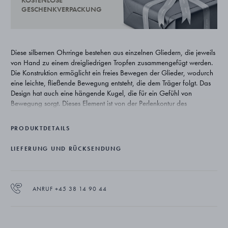
KOSTENLOSE
GESCHENKVERPACKUNG
Diese silbernen Ohrringe bestehen aus einzelnen Gliedern, die jeweils
von Hand zu einem dreigliedrigen Tropfen zusammengefügt werden.
Die Konstruktion ermöglicht ein freies Bewegen der Glieder, wodurch
eine leichte, fließende Bewegung entsteht, die dem Träger folgt. Das
Design hat auch eine hängende Kugel, die für ein Gefühl von
Bewegung sorgt. Dieses Element ist von der Perlenkontur des
historischen Georg Jensen-Stempels inspiriert, der traditionell auf
Schmuckstücken verwendet wird, die aus edlen Metallen hergestellt
PRODUKTDETAILS
werden. Die Ohrringe sind Teil der Weft-Kollektion, deren Name vom
englischen Wort für Schussfaden abgeleitet ist und bei der das
LIEFERUNG UND RÜCKSENDUNG
Weben in Silber umgesetzt wird, dem Material, aus dem das Haus
gegründet wurde. Die Serie baut auf Georg Jensens langjähriger
Affinität zu natürlichen Formen auf und interpretiert archivierte
Fadenmotive in modernem Schmuck, der Bewegung, Material und
ANRUF +45 38 14 90 44
Transparenz erforscht.