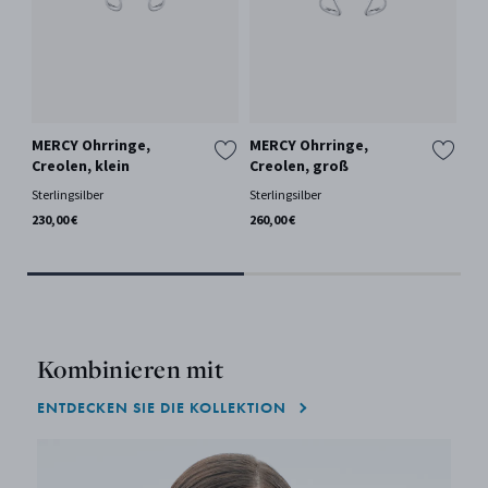
MERCY Ohrringe,
MERCY Ohrringe,
DA
Creolen, klein
Creolen, groß
18 
Wei
Sterlingsilber
Sterlingsilber
130
230,00 €
260,00 €
Kombinieren mit
ENTDECKEN SIE DIE KOLLEKTION