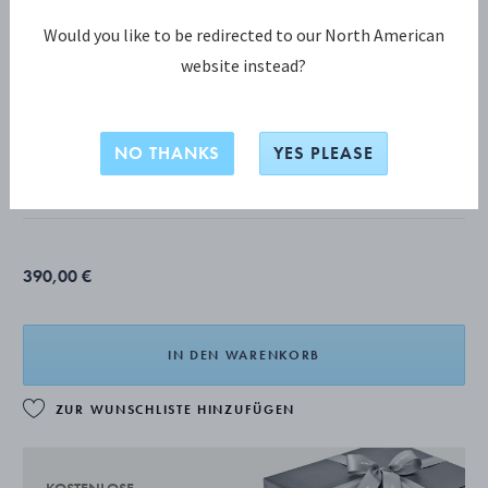
Would you like to be redirected to our North American
website instead?
WEFT KOLLEKTION
Weft Ohrringe
NO THANKS
YES PLEASE
STERLINGSILBER
390,00 €
IN DEN WARENKORB
ZUR WUNSCHLISTE HINZUFÜGEN