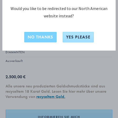
Would you like to be redirected to our North American
website instead?
FUSION KOLLEKTION
FUSION Ohrringe, kleine
NO THANKS
YES PLEASE
18 KT ROSÉGOLD, 18 KT WEISSGOLD, 18 KT GELBGOLD, D
IAMANTEN
Ausverkauft
2.500,00 €
Alle unsere neu produzierten Goldschmuckstücke sind aus
recyceltem 18 Karat Gold. Lesen Sie hier mehr über unsere
Verwendung von
recyceltem Gold.
INFORMIEREN SIE MICH