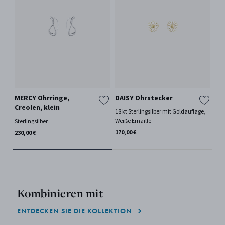
MERCY Ohrringe,
DAISY Ohrstecker
FU
Creolen, klein
18 kt Sterlingsilber mit Goldauflage,
18 
Weiße Emaille
Sterlingsilber
2.9
170,00 €
230,00 €
Kombinieren mit
ENTDECKEN SIE DIE KOLLEKTION