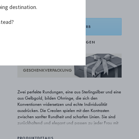
ping destination.
1.700,00 €
stead?
IN DEN WARENKORB
ZUR WUNSCHLISTE HINZUFÜGEN
KOSTENLOSE
GESCHENKVERPACKUNG
Zwei perfekte Rundungen, eine aus Sterlingsilber und eine
aus Gelbgold, bilden Ohrringe, die sich den
Konventionen widersetzen und echte Individualität
ausdrücken. Die Creolen spielen mit den Kontrasten
zwischen sanfter Rundheit und scharfen Linien. Sie sind
zurückhaltend und elegant und passen zu jeder Frau mit
einem eigenen Sinn für Stil.
PRODUKTDETAILS