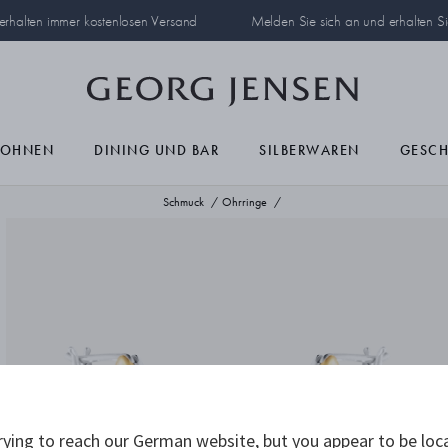
 erhalten immer kostenlosen Versand
Melden Sie sich an und erhalten S
OHNEN
DINING UND BAR
SILBERWAREN
GESC
Schmuck
Ohrringe
ying to reach our German website, but you appear to be loc