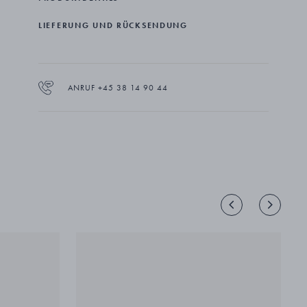
Regitze Overgaard, die fest in der Geschichte des
skulpturalen Schmucks von Georg Jensen verankert ist, hat
LIEFERUNG UND RÜCKSENDUNG
viele schöne Kollektionen für das Haus entworfen. Ihre
Curve Kollektion schöpft aus ihren Stärken – Liebe zu
organischen Formen, Sinn für Proportionen und
Handwerk – und umfasst Schmuckstücke, die ebenso
modern wie klassisch sind.
ANRUF +45 38 14 90 44
Der Ohrringe sind aus Sterlingsilber und 18 Karat
Gelbgold gefertigt.