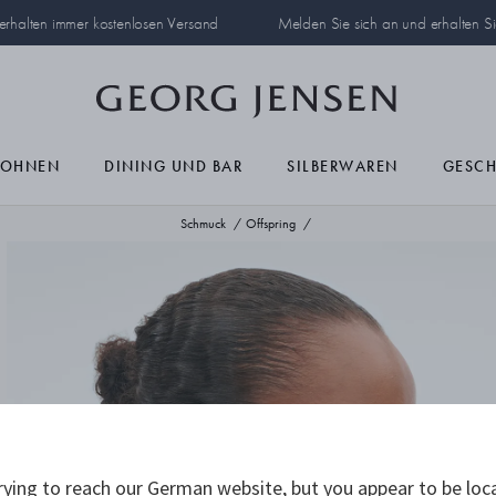
 erhalten immer kostenlosen Versand
Melden Sie sich an und erhalten S
OHNEN
DINING UND BAR
SILBERWAREN
GESC
Schmuck
Offspring
ying to reach our German website, but you appear to be loc