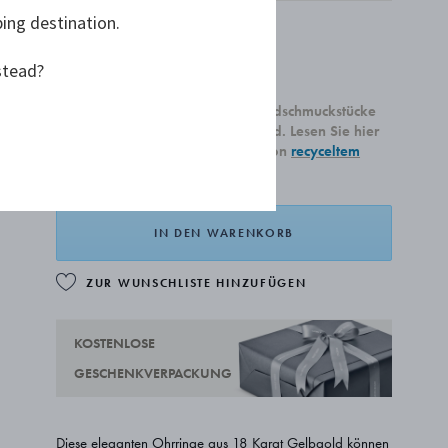
Nur noch 3 verfügbar
ping destination.
stead?
4.700,00 €
Alle unsere neu produzierten Goldschmuckstücke
sind aus recyceltem 18 Karat Gold. Lesen Sie hier
mehr über unsere Verwendung von
recyceltem
Gold.
IN DEN WARENKORB
ZUR WUNSCHLISTE HINZUFÜGEN
KOSTENLOSE
GESCHENKVERPACKUNG
Diese eleganten Ohrringe aus 18 Karat Gelbgold können