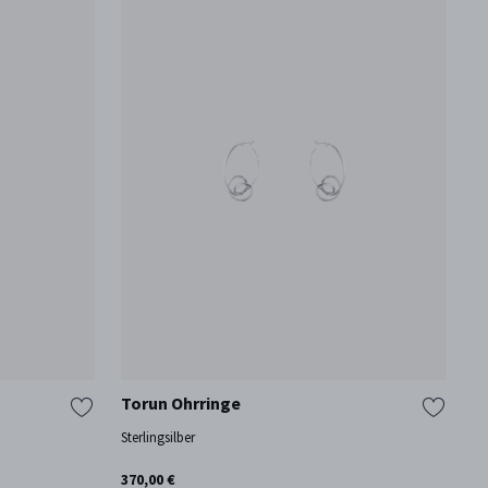
Torun Ohrringe
R
Sterlingsilber
18
370,00 €
2.