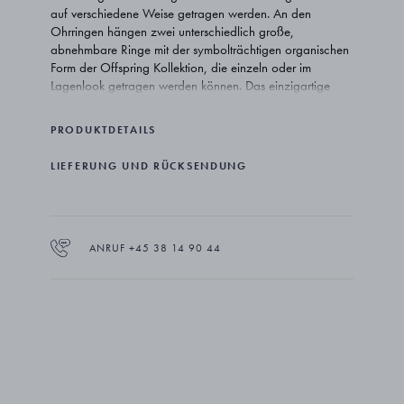
auf verschiedene Weise getragen werden. An den
Ohrringen hängen zwei unterschiedlich große,
abnehmbare Ringe mit der symbolträchtigen organischen
Form der Offspring Kollektion, die einzeln oder im
Lagenlook getragen werden können. Das einzigartige
Design bietet bis zu vier verschiedene
Kombinationsmöglichkeiten für einen persönlichen
PRODUKTDETAILS
Ausdruck.
LIEFERUNG UND RÜCKSENDUNG
ANRUF +45 38 14 90 44