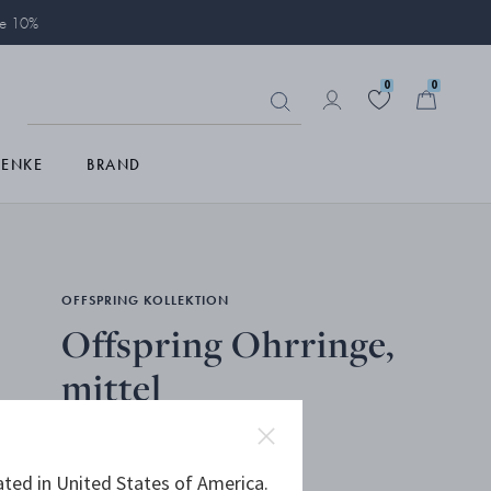
ie 10%
0
0
HENKE
BRAND
OFFSPRING KOLLEKTION
Offspring Ohrringe,
mittel
18 KT GELBGOLD
ated in United States of America.