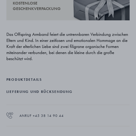
KOSTENLOSE
GESCHENKVERPACKUNG
Das Offspring Armband feiert die untrennbaren Verbindung zwischen
Eltern und Kind. In einer zeitlosen und emotionalen Hommage an die
Kraft der elterlichen Liebe sind zwei filigrane organische Formen
miteinander verbunden, bei denen die kleine durch die große
beschützt wird.
Bei der Entwicklung der Offspring Kollektion war es der Designerin
Jacqueline Rabun wichtig, dass die Stücke zu einem Teil des Körpers
PRODUKTDETAILS
werden und Sie sich beim Tragen stark fühlen.
LIEFERUNG UND RÜCKSENDUNG
Das Offspring Armband ist aus Sterlingsilber gefertigt und lässt sich in
der Länge einfach mit den Ösen anpassen.
ANRUF +45 38 14 90 44