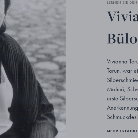
LERNEN SIE DE
Vivi
Bül
Vivianna Tor
Torun, war 
Silberschmie
Malmö, Schwe
erste Silbers
Anerkennung 
Schmuckdesi
MEHR ERFAHR