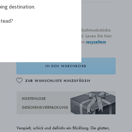
ping destination.
6.050,00 €
stead?
Alle unsere neu produzierten Goldschmuckstücke
sind aus recyceltem 18 Karat Gold. Lesen Sie hier
mehr über unsere Verwendung von
recyceltem
Gold.
IN DEN WARENKORB
ZUR WUNSCHLISTE HINZUFÜGEN
KOSTENLOSE
GESCHENKVERPACKUNG
Verspielt, schick und definitiv ein Blickfang. Die glatten,