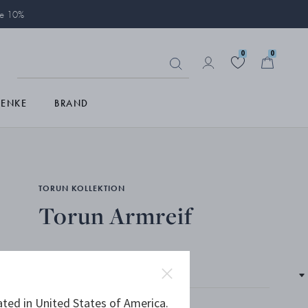
ie 10%
0
0
HENKE
BRAND
TORUN KOLLEKTION
Torun Armreif
ated in United States of America.