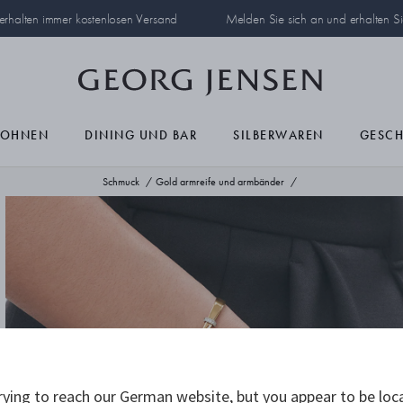
 erhalten immer kostenlosen Versand
Melden Sie sich an und erhalten S
OHNEN
DINING UND BAR
SILBERWAREN
GESC
Schmuck
Gold armreife und armbänder
ying to reach our German website, but you appear to be loc