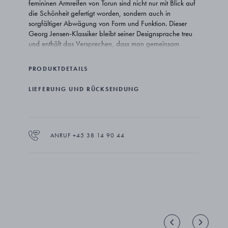
femininen Armreifen von Torun sind nicht nur mit Blick auf
die Schönheit gefertigt worden, sondern auch in
sorgfältiger Abwägung von Form und Funktion. Dieser
Georg Jensen-Klassiker bleibt seiner Designsprache treu
und enthält das Versprechen, dass man gemeinsam
stärker ist als allein.
PRODUKTDETAILS
LIEFERUNG UND RÜCKSENDUNG
ANRUF +45 38 14 90 44