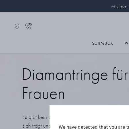
Mitglieder
SCHMUCK
W
Diamantringe für
Frauen
Es gibt kein anderes Schmuckstück, das so viel 
sich trägt und Emotionen hervorruft wie ein Diam
We have detected that you are tr