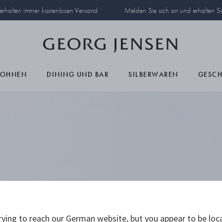
 erhalten immer kostenlosen Versand
Melden Sie sich an und erhalten S
OHNEN
DINING UND BAR
SILBERWAREN
GESC
an Bedeutung in
antring. Ob um
ying to reach our German website, but you appear to be loc