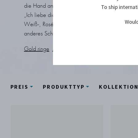
die Hand angehalten, ewige Treue versprochen 
To ship internat
„Ich liebe dich“ gesagt wird, ein Ring mit in Sterl
Would
Weiß-, Rosé- oder Gelbgold Diamanten sagt die
anderes Schmuckstück.
Gold ringe
Silber ringe
Alle ringe sehen
PREIS
PRODUKTTYP
KOLLEKTIO