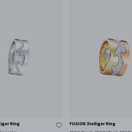
liger Ring
FUSION 3teiliger Ring