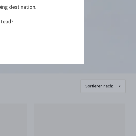
ping destination.
stead?