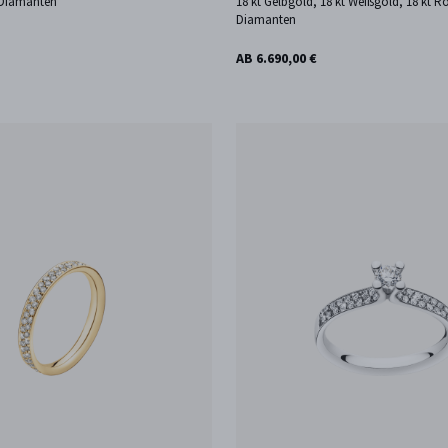
 Diamanten
18 kt Gelbgold, 18 kt Weißgold, 18 kt R
Diamanten
AB 6.690,00 €