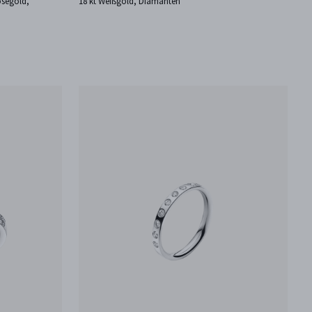
oségold,
18 kt Weißgold, Diamanten