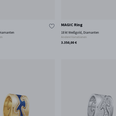
MAGIC Ring
 Diamanten
18 kt Weißgold, Diamanten
en
Andere Variationen
3.350,00 €