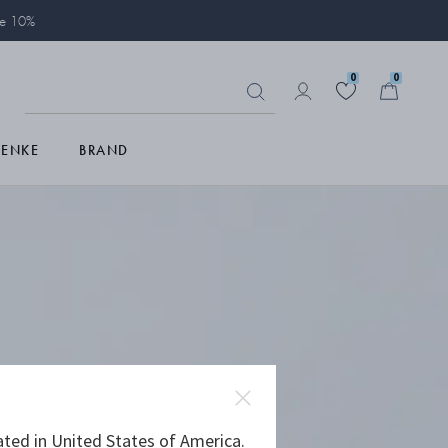
ie 10%
0
0
HENKE
BRAND
ated in United States of America.