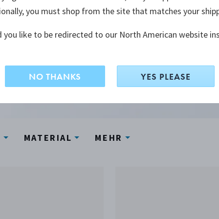
oder einfach
ionally, you must shop from the site that matches your ship
ingsilber oder
 you like to be redirected to our North American website in
es wie kein
NO THANKS
YES PLEASE
N
MATERIAL
MEHR