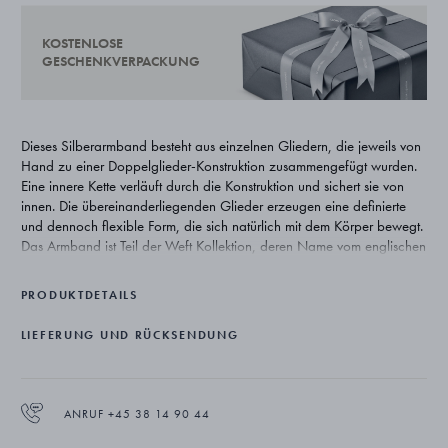
KOSTENLOSE
GESCHENKVERPACKUNG
Dieses Silberarmband besteht aus einzelnen Gliedern, die jeweils von
Hand zu einer Doppelglieder-Konstruktion zusammengefügt wurden.
Eine innere Kette verläuft durch die Konstruktion und sichert sie von
innen. Die übereinanderliegenden Glieder erzeugen eine definierte
und dennoch flexible Form, die sich natürlich mit dem Körper bewegt.
Das Armband ist Teil der Weft Kollektion, deren Name vom englischen
Wort für Schussfaden abgeleitet ist und bei der das Weben in Silber,
dem Grundmaterial des Hauses, umgesetzt wird. Die Serie baut auf
PRODUKTDETAILS
Georg Jensens langjähriger Affinität zu natürlichen Formen auf und
interpretiert archivierte Fadenmotive in modernem Schmuck, der
LIEFERUNG UND RÜCKSENDUNG
Bewegung, Material und Transparenz erforscht.
ANRUF +45 38 14 90 44