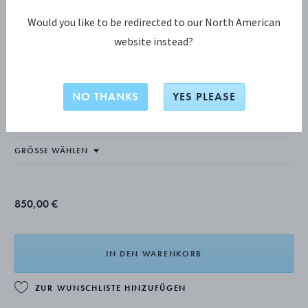
Would you like to be redirected to our North American
website instead?
WEFT KOLLEKTION
Weft Doppelglieder-Armband
NO THANKS
YES PLEASE
STERLINGSILBER
850,00 €
IN DEN WARENKORB
ZUR WUNSCHLISTE HINZUFÜGEN