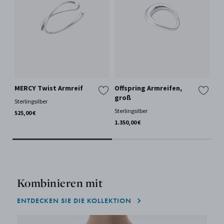
MERCY Twist Armreif
Offspring Armreifen,
ME
groß
Sterlingsilber
Ste
Sterlingsilber
525,00 €
675
1.350,00 €
Kombinieren mit
ENTDECKEN SIE DIE KOLLEKTION