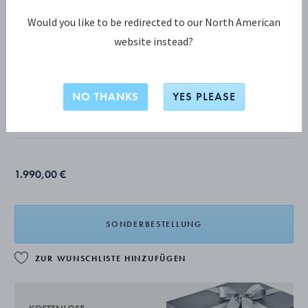
Would you like to be redirected to our North American
website instead?
THE COLLECTOR KOLLEKTION
The Collector Armreif 254
NO THANKS
YES PLEASE
STERLINGSILBER, MALACHIT
1.990,00 €
SONDERBESTELLUNG
ZUR WUNSCHLISTE HINZUFÜGEN