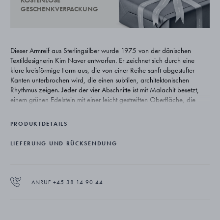
KOSTENLOSE
GESCHENKVERPACKUNG
Dieser Armreif aus Sterlingsilber wurde 1975 von der dänischen
Textildesignerin Kim Naver entworfen. Er zeichnet sich durch eine
klare kreisförmige Form aus, die von einer Reihe sanft abgestufter
Kanten unterbrochen wird, die einen subtilen, architektonischen
Rhythmus zeigen. Jeder der vier Abschnitte ist mit Malachit besetzt,
einem grünen Edelstein mit einer leicht gestreiften Oberfläche, die
einen attraktiven Kontrast zum Silber bildet. Das Schmuckstück ist Teil
von The Collector: einer Serie neu herausgegebener Designs aus den
PRODUKTDETAILS
Archiven von Georg Jensen Kopenhagen. Jedes Stück in der
Kollektion wurde sorgfältig aus den Werken von Künstlerinnen aus der
LIEFERUNG UND RÜCKSENDUNG
zweiten Hälfte des 20. Jahrhunderts ausgewählt und spiegelt die
Offenheit für künstlerischen Ausdruck und Handwerkskunst wider, auf
der Georg Jensen basiert.
ANRUF +45 38 14 90 44