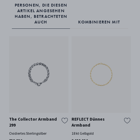
PERSONEN, DIE DIESEN
ARTIKEL ANGESEHEN
HABEN, BETRACHTETEN
AUCH
KOMBINIEREN MIT
The Collector Armband
REFLECT Dünnes
RE
299
Armband
18 
Oxidiertes Sterlingsilber
18 kt Gelbgold
11.