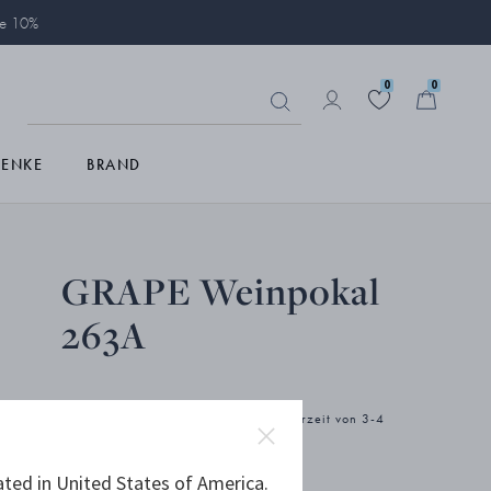
ie 10%
0
0
HENKE
BRAND
GRAPE Weinpokal
263A
Das Produkt hat eine verlängerte Lieferzeit von 3-4
Wochen.
ated in United States of America.