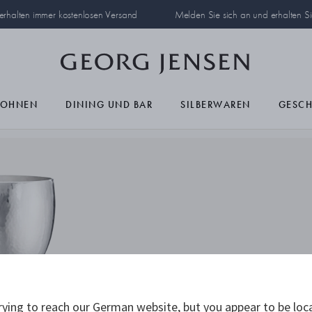
 erhalten immer kostenlosen Versand
Melden Sie sich an und erhalten S
OHNEN
DINING UND BAR
SILBERWAREN
GESC
ying to reach our German website, but you appear to be loc