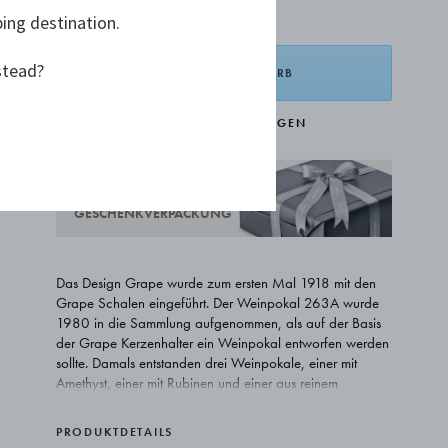
13.000,00 €
ping destination.
stead?
IN DEN WARENKORB
ZUR WUNSCHLISTE HINZUFÜGEN
KOSTENLOSE
GESCHENKVERPACKUNG
Das Design Grape wurde zum ersten Mal 1918 mit den
Grape Schalen eingeführt. Der Weinpokal 263A wurde
1980 in die Sammlung aufgenommen, als auf der Basis
der Grape Kerzenhalter ein Weinpokal entworfen werden
sollte. Damals entstanden drei Weinpokale, einer mit
Amethyst, einer mit Rubinen und einer aus reinem
Sterlingsilber.
PRODUKTDETAILS
Wie die meisten Designs von Georg Jensen weisen diese