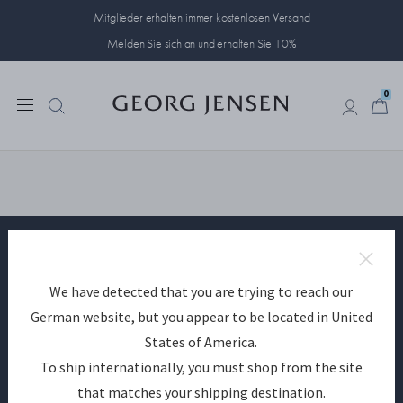
Mitglieder erhalten immer kostenlosen Versand
Melden Sie sich an und erhalten Sie 10%
0
0
Mitglied bei Mein Georg Jensen
We have detected that you are trying to reach our
zu werden
German website, but you appear to be located in United
States of America.
To ship internationally, you must shop from the site
EINRICHTEN
that matches your shipping destination.