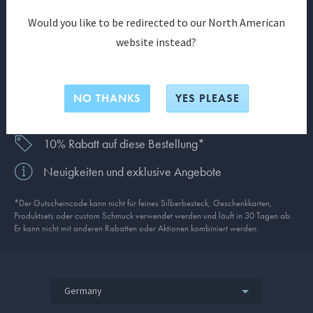
Haben Sie schon ein Kundenkonto?
Anmelden
Would you like to be redirected to our North American
website instead?
Schließen Sie sich uns an und entdecken Sie noch
heute eine Welt voller exklusiver Vorteile.
NO THANKS
YES PLEASE
Kostenloser Versand für alle Bestellungen
10% Rabatt auf diese Bestellung*
Neuigkeiten und exklusive Angebote
*Der Gutscheincode kann nicht für feines Silberbesteck, Geschenkkarten,
Produkt­sets oder custom Schmuck verwendet werden und läuft in 30 Tagen ab.
Er kann nicht mit anderen Rabatten oder Aktionen kombiniert werden.
Germany