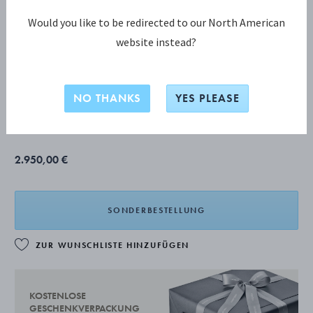
Would you like to be redirected to our North American
website instead?
KOPPEL Kristallkaraffe
NO THANKS
YES PLEASE
KRISTALLGLAS, STERLINGSILBER
2.950,00 €
SONDERBESTELLUNG
ZUR WUNSCHLISTE HINZUFÜGEN
KOSTENLOSE
GESCHENKVERPACKUNG