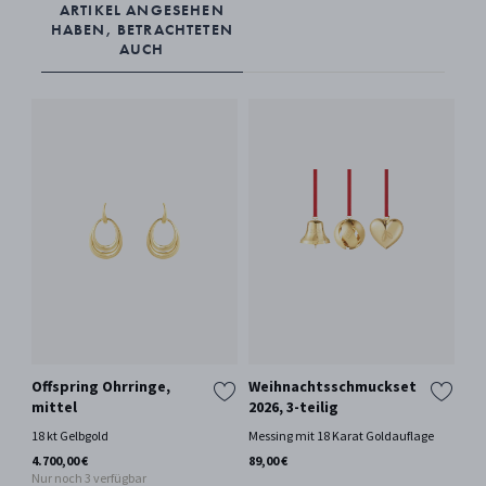
ARTIKEL ANGESEHEN
Feuchtigkeit aus der Karaffe zu entfernen, über Nacht einen langen
HABEN, BETRACHTETEN
Streifen Küchenpapier hineingeben.
AUCH
Offspring Ohrringe,
Weihnachtsschmuckset
Sp
mittel
2026, 3-teilig
2 
18 kt Gelbgold
Messing mit 18 Karat Goldauflage
Zin
4.700,00 €
89,00 €
59,
Nur noch 3 verfügbar