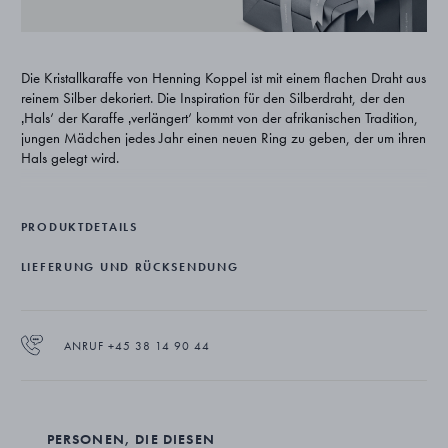
Die Kristallkaraffe von Henning Koppel ist mit einem flachen Draht aus
reinem Silber dekoriert. Die Inspiration für den Silberdraht, der den
‚Hals‘ der Karaffe ‚verlängert‘ kommt von der afrikanischen Tradition,
jungen Mädchen jedes Jahr einen neuen Ring zu geben, der um ihren
Hals gelegt wird.
Aufgrund seiner Fähigkeit, Licht zu erfassen und zu reflektieren
fasziniert Kristallglas seit Tausenden von Jahren Kulturen auf der
PRODUKTDETAILS
ganzen Welt. Es wird vor allem für Trinkgläser, Karaffen,
Dekorationsgegenstände und Schmuck verwendet. Das Kristallglas
LIEFERUNG UND RÜCKSENDUNG
wurde wegen seiner Faszination und Transparenz gewählt und bildet
einen schönen Kontrast zu der unverwechselbaren feinen
Silberverpackung.
ANRUF +45 38 14 90 44
Produktpflege: Keinen Wein in der Karaffe und den Gläsern aus
Kristallglas zurücklassen. Wir empfehlen, Gläser und Karaffe nach
dem Gebrauch so bald wie möglich mit lauwarmem Wasser zu spülen
und anschließend in milder Seifenlauge von Hand abzuwaschen und
mit einem weichen Baumwolltuch abzutrocknen. Um die restliche
PERSONEN, DIE DIESEN