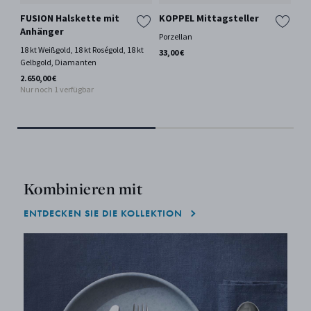
FUSION Halskette mit
KOPPEL Mittagsteller
FU
Anhänger
Porzellan
18 
18 kt Weißgold, 18 kt Roségold, 18 kt
33,00 €
AB 
Gelbgold, Diamanten
2.650,00 €
Nur noch 1 verfügbar
Kombinieren mit
ENTDECKEN SIE DIE KOLLEKTION