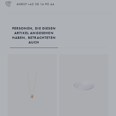
Menügabeln (3340012, 200 mm), Steakmessern, lang (3340017,
ANRUF +45 38 14 90 44
220 mm) und Teelöffeln (3340033, 137 mm). Es ist aus Edelstahl mit
mattem Finish gefertigt und spülmaschinenfest.
PERSONEN, DIE DIESEN
ARTIKEL ANGESEHEN
HABEN, BETRACHTETEN
AUCH