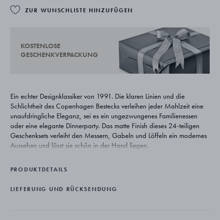
ZUR WUNSCHLISTE HINZUFÜGEN
KOSTENLOSE
GESCHENKVERPACKUNG
Ein echter Designklassiker von 1991. Die klaren Linien und die
Schlichtheit des Copenhagen Bestecks verleihen jeder Mahlzeit eine
unaufdringliche Eleganz, sei es ein ungezwungenes Familienessen
oder eine elegante Dinnerparty. Das matte Finish dieses 24-teiligen
Geschenksets verleiht den Messern, Gabeln und Löffeln ein modernes
Aussehen und lässt sie schön in der Hand liegen.
Die dänische Designerin Grethe Meyer wurde ursprünglich als
PRODUKTDETAILS
Architektin ausgebildet, was sich in ihrer Liebe zum Detail und ihrem
starken Formgefühl zeigt. Ihre Arbeiten für Georg Jensen sind zu
LIEFERUNG UND RÜCKSENDUNG
echten modernen Klassikern geworden.
Das Set besteht aus jeweils sechs Menülöffeln (3340011, 200 mm),