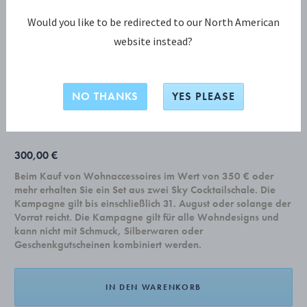
Would you like to be redirected to our North American
website instead?
COPENHAGEN KOLLEKTION
COPENHAGEN Matt 24teiliges Set (6x
011, 012, 017, 033)
NO THANKS
YES PLEASE
300,00 €
Beim Kauf von Wohnaccessoires im Wert von 350 € oder
mehr erhalten Sie ein Set aus zwei Sky Cocktailschale. Die
Kampagne gilt bis einschließlich 31. August oder solange der
Vorrat reicht. Die Kampagne gilt für alle Wohndesigns und
kann nicht mit Schmuck, Silberwaren oder
Geschenkgutscheinen kombiniert werden.
IN DEN WARENKORB