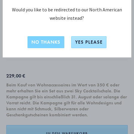
Would you like to be redirected to our North American
website instead?
CHRISTMAS COLLECTIBLES KOLLEKTION
Geschenkset 2024, 8-teilig
NO THANKS
YES PLEASE
MESSING MIT 18 KARAT GOLDAUFLAGE
229,00 €
Beim Kauf von Wohnaccessoires im Wert von 350 € oder
mehr erhalten Sie ein Set aus zwei Sky Cocktailschale. Die
Kampagne gilt bis einschließlich 31. August oder solange der
Vorrat reicht. Die Kampagne gilt für alle Wohndesigns und
kann nicht mit Schmuck, Silberwaren oder
Geschenkgutscheinen kombiniert werden.
IN DEN WARENKORB