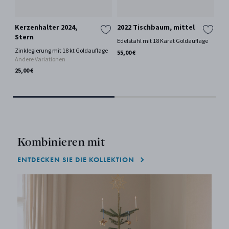
Kerzenhalter 2024,
2022 Tischbaum, mittel
Ke
Stern
Mo
Edelstahl mit 18 Karat Goldauflage
Zinklegierung mit 18 kt Goldauflage
Zin
55,00 €
Andere Variationen
And
25,00 €
25,
Kombinieren mit
ENTDECKEN SIE DIE KOLLEKTION