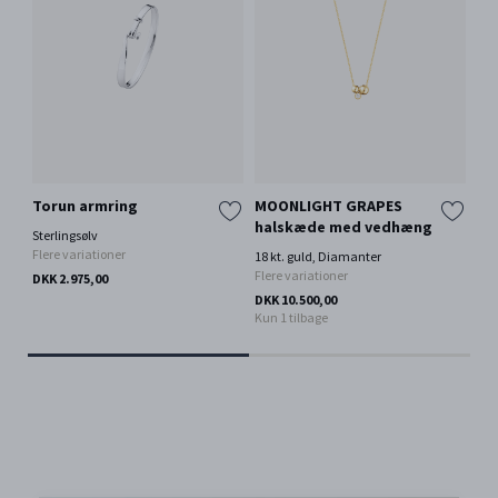
Torun armring
MOONLIGHT GRAPES
MO
halskæde med vedhæng
ha
Sterlingsølv
Flere variationer
18 kt. guld, Diamanter
Oxi
Flere variationer
DKK 2.975,00
DKK
DKK 10.500,00
Kun 1 tilbage