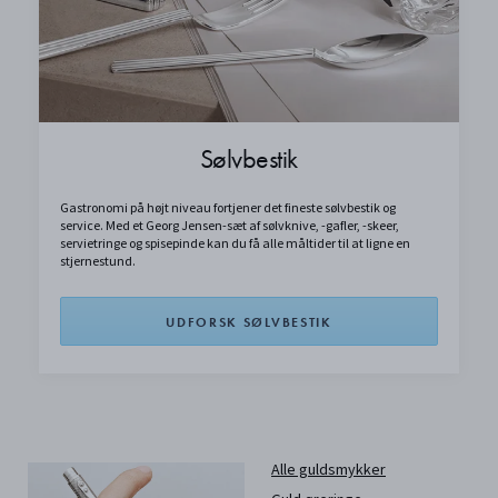
Sølvbestik
Gastronomi på højt niveau fortjener det fineste sølvbestik og
service. Med et Georg Jensen-sæt af sølvknive, -gafler, -skeer,
servietringe og spisepinde kan du få alle måltider til at ligne en
stjernestund.
UDFORSK SØLVBESTIK
Alle guldsmykker