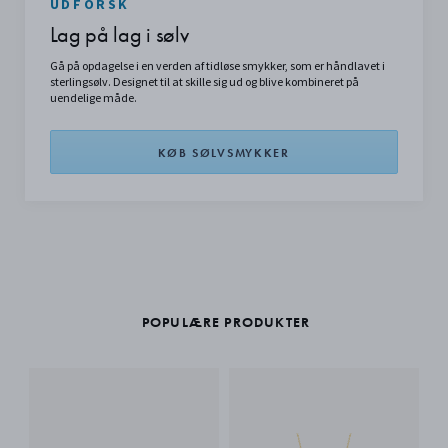
UDFORSK
Lag på lag i sølv
Gå på opdagelse i en verden af tidløse smykker, som er håndlavet i
sterlingsølv. Designet til at skille sig ud og blive kombineret på
uendelige måde.
KØB SØLVSMYKKER
POPULÆRE PRODUKTER