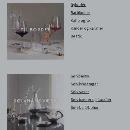
Nyheder
Bartilbehør
Kaffe og te
Kander og karafler
TIL BORDET
Bestik
Sølvbestik
Sølv lysestager
Sølv vaser
Sølv kander og karafler
SØLVHÅNDVÆRK
Sølv bartilbehør