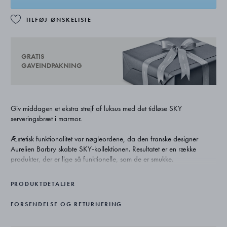
TILFØJ ØNSKELISTE
GRATIS
GAVEINDPAKNING
Giv middagen et ekstra strejf af luksus med det tidløse SKY
serveringsbræt i marmor.
Æstetisk funktionalitet var nøgleordene, da den franske designer
Aurelien Barbry skabte SKY-kollektionen. Resultatet er en række
produkter, der er lige så funktionelle, som de er smukke.
Uanset om du skal holde et stort middagsselskab eller bare vil servere
PRODUKTDETALJER
lidt snacks på en hverdagsaften, giver marmorbrættet maden et ekstra
strejf af luksus.
FORSENDELSE OG RETURNERING
Du kan servere alt lige fra snacks til tapas og sushi, fordi marmoren