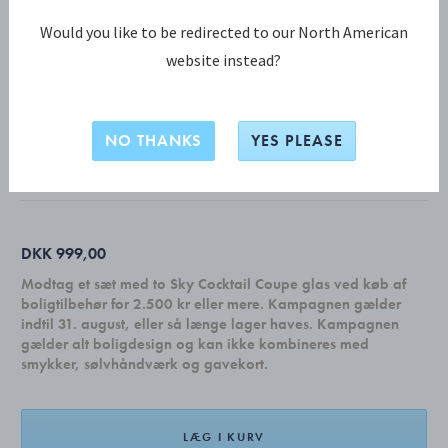
Would you like to be redirected to our North American
website instead?
SKY KOLLEKTION
SKY serveringsbræt, medium
NO THANKS
YES PLEASE
MARMOR
DKK 999,00
Modtag et sæt med to Sky Cocktail Coupe glas ved køb af
boligtilbehør for 2.500 kr eller mere. Kampagnen gælder
indtil 31. august, eller så længe lager haves. Kampagnen
gælder alt boligdesign og kan ikke kombineres med
smykker, sølvhåndværk og gavekort.
LÆG I KURV