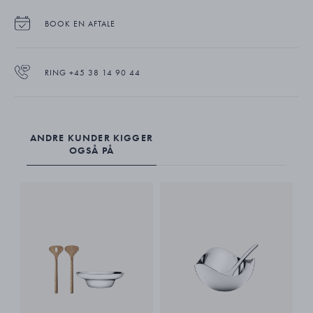
har en tynd coating, der gør, at den ikke bliver misfarvet.
BOOK EN AFTALE
Et smart trick er at køle marmorbrættet ned før brug, så du kan holde
maden frisk længere.
RING +45 38 14 90 44
SKY serveringsbræt fås i tre udgaver: I marmor (lille og medium) og i
røget eg (stor).
ANDRE KUNDER KIGGER
OGSÅ PÅ