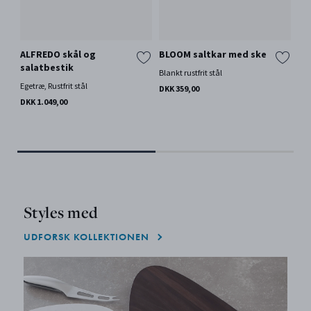
ALFREDO skål og
BLOOM saltkar med ske
AL
salatbestik
Blankt rustfrit stål
Rust
Egetræ, Rustfrit stål
DKK 359,00
DKK
DKK 1.049,00
Styles med
UDFORSK KOLLEKTIONEN