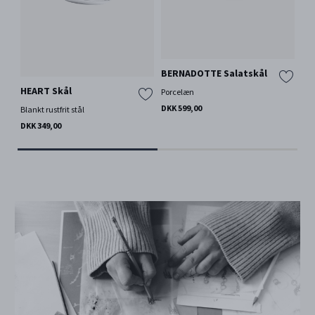
BERNADOTTE Salatskål
HEART Skål
BL
Porcelæn
DKK 599,00
Blankt rustfrit stål
Blan
DKK 349,00
DKK