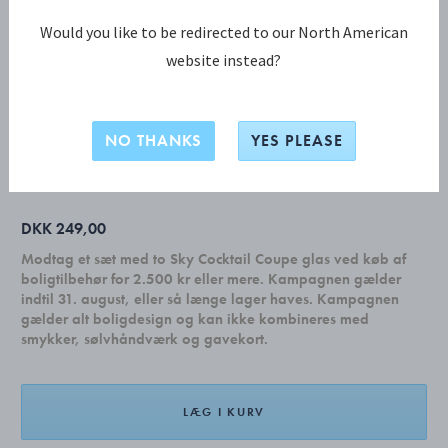
Would you like to be redirected to our North American
website instead?
HEART Skål, lille
NO THANKS
YES PLEASE
BLANKT RUSTFRIT STÅL
DKK 249,00
Modtag et sæt med to Sky Cocktail Coupe glas ved køb af
boligtilbehør for 2.500 kr eller mere. Kampagnen gælder
indtil 31. august, eller så længe lager haves. Kampagnen
gælder alt boligdesign og kan ikke kombineres med
smykker, sølvhåndværk og gavekort.
LÆG I KURV